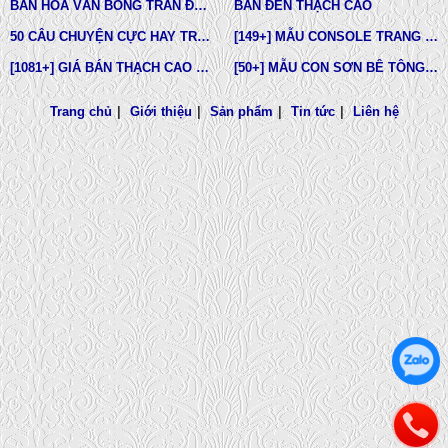
BÁN HOA VĂN BÔNG TRẦN ĐÚC SẴN
BÁN ĐÈN THẠCH CAO
50 CÂU CHUYỆN CỰC HAY TRÊN INTERNET
[149+] MẪU CONSOLE TRANG TRÍ NGOÀI TRỜI
[1081+] GIÁ BÁN THẠCH CAO PHÀO CHỈ, PHÙ ĐIÊU, ĐẦU CỘT TÂN CỔ ĐIỂN
[50+] MẪU CON SƠN BÊ TÔNG, CON BỌ ĐỠ CỬA SỔ,GỐI ĐÀ, GÁC MÁI CHỮ A
Trang chủ
|
Giới thiệu
|
Sản phẩm
|
Tin tức
|
Liên hệ