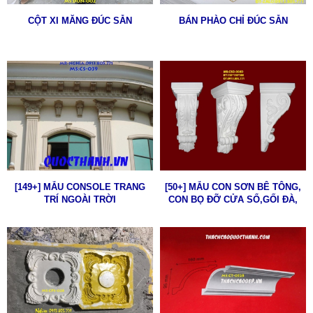
CỘT XI MĂNG ĐÚC SẴN
BÁN PHÀO CHỈ ĐÚC SẴN
[149+] MẪU CONSOLE TRANG
[50+] MẪU CON SƠN BÊ TÔNG,
TRÍ NGOÀI TRỜI
CON BỌ ĐỠ CỬA SỔ,GỐI ĐÀ,
GÁC MÁI CHỮ A