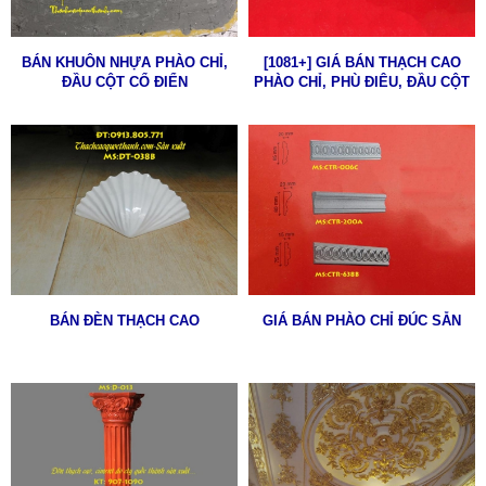
BÁN KHUÔN NHỰA PHÀO CHỈ,
[1081+] GIÁ BÁN THẠCH CAO
ĐẦU CỘT CỔ ĐIỂN
PHÀO CHỈ, PHÙ ĐIÊU, ĐẦU CỘT
TÂN CỔ ĐIỂN
BÁN ĐÈN THẠCH CAO
GIÁ BÁN PHÀO CHỈ ĐÚC SẴN