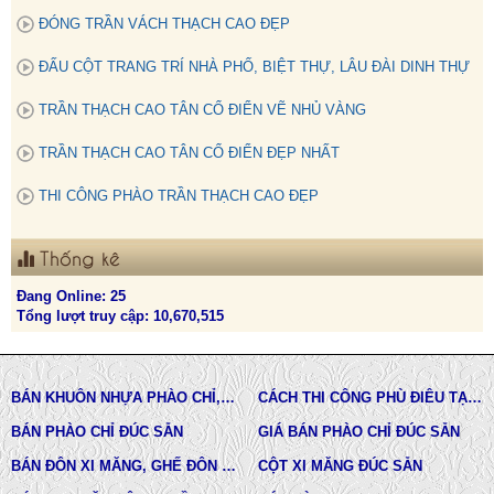
ĐÓNG TRẦN VÁCH THẠCH CAO ĐẸP
ĐẤU CỘT TRANG TRÍ NHÀ PHỐ, BIỆT THỰ, LÂU ĐÀI DINH THỰ
TRẦN THẠCH CAO TÂN CỔ ĐIỂN VẼ NHỦ VÀNG
TRẦN THẠCH CAO TÂN CỔ ĐIỂN ĐẸP NHẤT
THI CÔNG PHÀO TRẦN THẠCH CAO ĐẸP
Thống kê
Đang Online: 25
Tổng lượt truy cập: 10,670,515
BÁN KHUÔN NHỰA PHÀO CHỈ, ĐẤU CỘT CỔ ĐIỂN
CÁCH THI CÔNG PHÙ ĐIÊU TẠI TPHCM
BÁN PHÀO CHỈ ĐÚC SẴN
GIÁ BÁN PHÀO CHỈ ĐÚC SẴN
BÁN ĐÔN XI MĂNG, GHẾ ĐÔN XI MĂNG
CỘT XI MĂNG ĐÚC SẴN