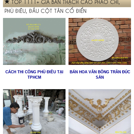
TOP 1111+ GIÁ BÁN THẠCH CAO PHÀO CHỈ,
PHÙ ĐIÊU, ĐẦU CỘT TÂN CỔ ĐIỂN
CÁCH THI CÔNG PHÙ ĐIÊU TẠI
BÁN HOA VĂN BÔNG TRẦN ĐÚC
TPHCM
SẴN