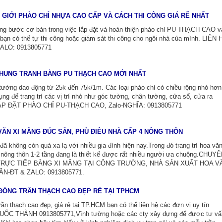
Ế GIỚI PHÀO CHỈ NHỰA CAO CẤP VÀ CÁCH THI CÔNG GIÁ RẼ NHẤT
hững bước cơ bản trong việc lắp đặt và hoàn thiện phào chỉ PU-THẠCH CAO v
 bạn có thể tự thi công hoặc giám sát thi công cho ngôi nhà của mình. LIÊN 
ALO: 0913805771
KHUNG TRANH BẰNG PU THẠCH CAO MỚI NHẤT
tường dao động từ 25k đến 75k/1m. Các loại phào chỉ có chiều rộng nhỏ hơn
 để trang trí các vị trí nhỏ như góc tường, chân tường, cửa sổ, cửa ra
ẮP ĐẶT PHÀO CHỈ PU-THẠCH CAO, Zalo-NGHĨA: 0913805771
VĂN XI MĂNG ĐÚC SẴN, PHÙ ĐIÊU NHÀ CẤP 4 NÔNG THÔN
đã không còn quá xa lạ với nhiều gia đình hiện nay.Trong đó trang trí hoa vă
 nông thôn 1-2 tầng đang là thiết kế được rất nhiều người ưa chuộng.CHUY
TRỰC TIẾP BẰNG XI MĂNG TẠI CÔNG TRƯỜNG, NHÀ SẢN XUẤT HOA V
N-ĐT & ZALO: 0913805771.
ĐÓNG TRẦN THẠCH CAO ĐẸP RẺ TẠI TPHCM
rần thạch cao đẹp, giá rẻ tại TP.HCM bạn có thể liên hệ các đơn vị uy tín
UỐC THÀNH 0913805771,Vĩnh tường hoặc các cty xây dựng để được tư vấ