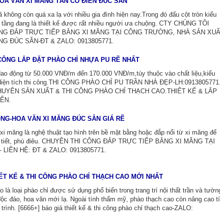
OA VĂN XI MĂNG TÂN CỔ ĐIỂN ĐÚC SẴN
ã không còn quá xa lạ với nhiều gia đình hiện nay.Trong đó đấu cột tròn kiểu
2 tầng đang là thiết kế được rất nhiều người ưa chuộng. CTY CHÚNG TÔI
NG ĐẮP TRỰC TIẾP BẰNG XI MĂNG TẠI CÔNG TRƯỜNG, NHÀ SẢN XU
G ĐÚC SẴN-ĐT & ZALO: 0913805771.
CÔNG LẮP ĐẶT PHÀO CHỈ NHỰA PU RẼ NHẤT
dao động từ 50.000 VNĐ/m đến 170.000 VNĐ/m,tùy thuộc vào chất liệu,kiểu
 diện tích thi công.THI CÔNG PHÀO CHỈ PU TRẦN NHÀ ĐẸP-LH:0913805771
UYÊN SẢN XUẤT & THI CÔNG PHÀO CHỈ THẠCH CAO.THIẾT KẾ & LẮP
IỂN.
ÔNG-HOA VĂN XI MĂNG ĐÚC SẴN GIÁ RẼ
xi măng là nghệ thuật tạo hình trên bề mặt bằng hoặc đắp nổi từ xi măng để
a tiết, phù điêu. CHUYÊN THI CÔNG ĐẮP TRỰC TIẾP BẰNG XI MĂNG TẠI
LIÊN HỆ: ĐT & ZALO: 0913805771.
IẾT KẾ & THI CÔNG PHÀO CHỈ THẠCH CAO MỚI NHẤT
 là loại phào chỉ được sử dụng phổ biến trong trang trí nội thất trần và tườn
độc đáo, hoa văn mới lạ. Ngoài tính thẩm mỹ, phào thạch cao còn nâng cao t
 trình. [6666+] báo giá thiết kế & thi công phào chỉ thạch cao-ZALO: