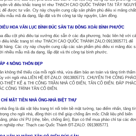
 chuyên về điêu khắc trang trí như THẠCH CAO QUỐC THÀNH TẠI TÂY NGU
để được tư vấn. Cty này chuyên cung cấp sản phẩm phù điêu xi măng chất
iều mẫu mã đa dạng, lắp đặt và thi công tại tây nguyên, Lâm đồng.
 ĐIÊU HOA VĂN LỤC BÌNH ĐÚC SẴN TẠI ĐỒNG XOÀI BÌNH PHƯỚC
a đầu cột phù điêu tại xưởng đúc sẵn ở các địa phương, hoặc liên hệ với c
về điêu khắc trang trí như THẠCH CAO QUỐC THÀNH ZALO:0913805771 để
ặt hàng. Các cty này chuyên cung cấp các sản phẩm phù điêu xi măng đúc 
ới nhiều mẫu mã đa dạng, lắp đặt và thi công tại bình phước.
ẤP 4 NÔNG THÔN ĐẸP
ần không thể thiếu của mỗi ngôi nhà, vừa đảm bảo an toàn và tăng tính thẩm
hủy với ngôi nhà.LIÊN HỆ:ĐT-ZALO: 0913805771 .CHUYÊN THI CÔNG PHÀ
-THIẾT KẾ & THI CÔNG TRẦN NHÀ CỔ ĐIỂN, TÂN CỔ ĐIỂN. ĐẮP PHÀ
ÁC CÔNG TRÌNH TÂN CỔ ĐIỂN.
 CHỈ MẶT TIỀN NHÀ ỐNG-NHÀ BIỆT THỰ
nhà ống là dải vật liệu trang trí nổi trên bề mặt tường, tạo điểm nhấn, tăng tí
rọng cho ngôi nhà, đồng thời có thể giúp chống ẩm mốc.Chất liệu phổ biến
ăng, phào chỉ PU (nhẹ, bền, chống ẩm), Bạn có thể mua phào chỉ tại các đơ
ên nghiệp như: Thạch cao Quốc Thành ĐT-ZALO: 0913805771