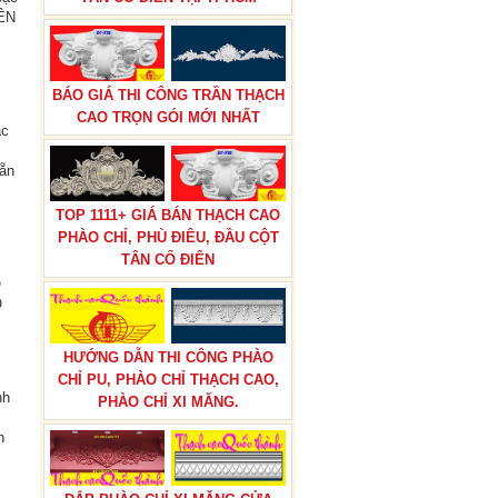
YÊN
BÁO GIÁ THI CÔNG TRẦN THẠCH
CAO TRỌN GÓI MỚI NHẤT
ác
sẵn
TOP 1111+ GIÁ BÁN THẠCH CAO
PHÀO CHỈ, PHÙ ĐIÊU, ĐẦU CỘT
TÂN CỔ ĐIỂN
O
O
HƯỚNG DẪN THI CÔNG PHÀO
CHỈ PU, PHÀO CHỈ THẠCH CAO,
nh
PHÀO CHỈ XI MĂNG.
n