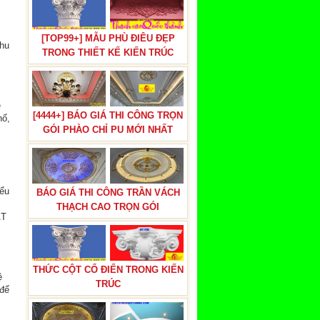
i
[TOP99+] MẪU PHÙ ĐIÊU ĐẸP
nhu
TRONG THIẾT KẾ KIẾN TRÚC
ệ
[4444+] BÁO GIÁ THI CÔNG TRỌN
hố,
GÓI PHÀO CHỈ PU MỚI NHẤT
iểu
BÁO GIÁ THI CÔNG TRẦN VÁCH
THẠCH CAO TRỌN GÓI
ẤT
THỨC CỘT CỔ ĐIỂN TRONG KIẾN
ệ
TRÚC
để