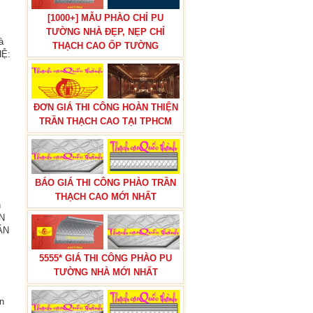
[1000+] MẪU PHÀO CHỈ PU
TƯỜNG NHÀ ĐẸP, NẸP CHỈ
à
THẠCH CAO ỐP TƯỜNG
BÁO GIÁ THI CÔNG TRẦN THẠCH
HỆ:
CAO TRỌN GÓI
ĐƠN GIÁ THI CÔNG HOÀN THIỆN
TRẦN THẠCH CAO TẠI TPHCM
BÁO GIÁ THI CÔNG PHÀO TRẦN
BÁN ĐÔN HOA,TRỤ ĐÔN HOA
THẠCH CAO MỚI NHẤT
CƯỚI TRANG TRÍ LỐI ĐI NHÀ
n
HÀNG TIỆC CƯỚI
ÊN
ĂN
5555* GIÁ THI CÔNG PHÀO PU
TƯỜNG NHÀ MỚI NHẤT
n