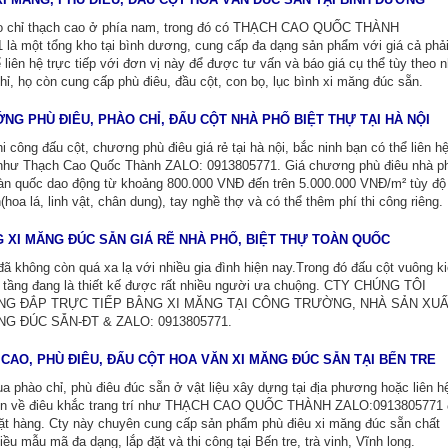
ào chỉ thạch cao ở phía nam, trong đó có THẠCH CAO QUỐC THÀNH
là một tổng kho tại bình dương, cung cấp đa dạng sản phẩm với giá cả phả
 liên hệ trực tiếp với đơn vị này để được tư vấn và báo giá cụ thể tùy theo 
hỉ, họ còn cung cấp phù điêu, đầu cột, con bọ, lục bình xi măng đúc sẵn.
NG PHÙ ĐIÊU, PHÀO CHỈ, ĐẤU CỘT NHÀ PHỐ BIỆT THỰ TẠI HÀ NỘI
i công đấu cột, chương phù điêu giá rẻ tại hà nội, bắc ninh bạn có thể liên h
n như Thạch Cao Quốc Thành ZALO: 0913805771. Giá chương phù điêu nhà p
toàn quốc dao động từ khoảng 800.000 VNĐ đến trên 5.000.000 VNĐ/m² tùy độ
hoa lá, linh vật, chân dung), tay nghề thợ và có thể thêm phí thi công riêng.
 XI MĂNG ĐÚC SẴN GIÁ RẼ NHÀ PHỐ, BIỆT THỰ TOÀN QUỐC
đã không còn quá xa lạ với nhiều gia đình hiện nay.Trong đó đấu cột vuông k
2 tầng đang là thiết kế được rất nhiều người ưa chuộng. CTY CHÚNG TÔI
NG ĐẮP TRỰC TIẾP BẰNG XI MĂNG TẠI CÔNG TRƯỜNG, NHÀ SẢN XU
G ĐÚC SẴN-ĐT & ZALO: 0913805771.
 CAO, PHÙ ĐIÊU, ĐẤU CỘT HOA VĂN XI MĂNG ĐÚC SẴN TẠI BẾN TRE
a phào chỉ, phù điêu đúc sẵn ở vật liệu xây dựng tại địa phương hoặc liên h
yên về điêu khắc trang trí như THẠCH CAO QUỐC THÀNH ZALO:0913805771 
ặt hàng. Cty này chuyên cung cấp sản phẩm phù điêu xi măng đúc sẵn chất
ều mẫu mã đa dạng, lắp đặt và thi công tại Bến tre, trà vinh, Vĩnh long.