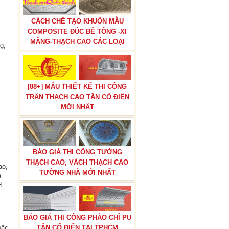
CÁCH CHẾ TẠO KHUÔN MẪU
COMPOSITE ĐÚC BÊ TÔNG -XI
MĂNG-THẠCH CAO CÁC LOẠI
g,
[88+] MẪU THIẾT KẾ THI CÔNG
TRẦN THẠCH CAO TÂN CỔ ĐIỂN
MỚI NHẤT
BÁO GIÁ THI CÔNG TƯỜNG
THẠCH CAO, VÁCH THẠCH CAO
ao,
TƯỜNG NHÀ MỚI NHẤT
á
H
BÁO GIÁ THI CÔNG PHÀO CHỈ PU
TÂN CỔ ĐIỂN TẠI TPHCM
oặc