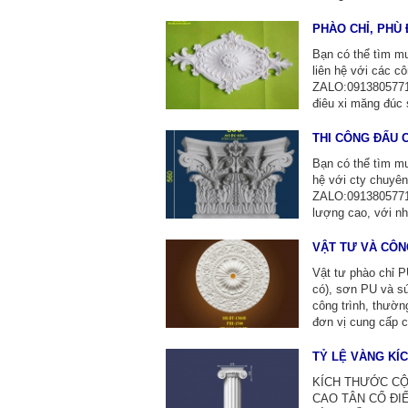
PHÀO CHỈ, PHÙ 
Bạn có thể tìm mu
liên hệ với các 
ZALO:0913805771 
điêu xi măng đúc 
long.
THI CÔNG ĐẤU C
Bạn có thể tìm mu
hệ với cty chuy
ZALO:0913805771 
lượng cao, với nh
VẬT TƯ VÀ CÔN
Vật tư phào chỉ P
có), sơn PU và sú
công trình, thườn
đơn vị cung cấp 
TỶ LỆ VÀNG KÍ
KÍCH THƯỚC CỘ
CAO TÂN CỔ ĐI