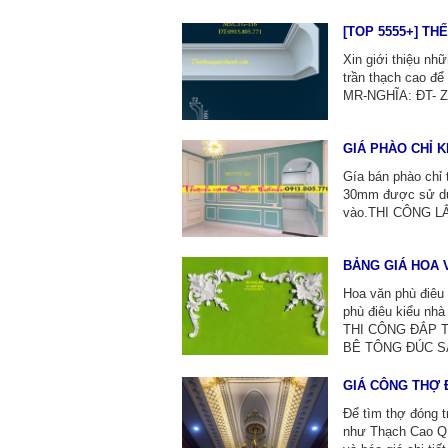
[TOP 5555+] TH
Xin giới thiệu n
trần thạch cao để
MR-NGHĨA: ĐT- Z
GIÁ PHÀO CHỈ 
Gía bán phào chỉ 
30mm được sử dụng
vào.THI CÔNG L
BẢNG GIÁ HOA 
Hoa văn phù điêu 
phù điêu kiểu nhà
THI CÔNG ĐẮP 
BÊ TÔNG ĐÚC SẴ
GIÁ CÔNG THỢ 
Để tìm thợ đóng t
như Thạch Cao Q