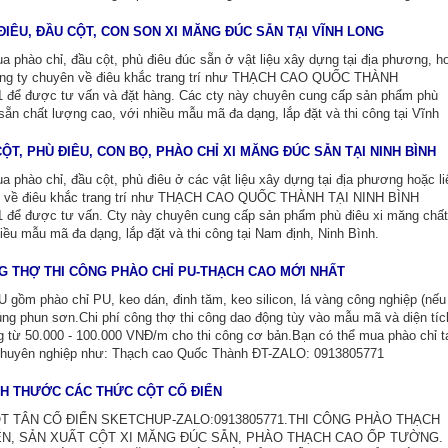
ĐIÊU, ĐẦU CỘT, CON SON XI MĂNG ĐÚC SẴN TẠI VĨNH LONG
a phào chỉ, đầu cột, phù điêu đúc sẵn ở vật liệu xây dựng tại địa phương, h
công ty chuyên về điêu khắc trang trí như THẠCH CAO QUỐC THÀNH
để được tư vấn và đặt hàng. Các cty này chuyên cung cấp sản phẩm phù
sẵn chất lượng cao, với nhiều mẫu mã đa dạng, lắp đặt và thi công tại Vĩnh
ỘT, PHÙ ĐIÊU, CON BỌ, PHÀO CHỈ XI MĂNG ĐÚC SẴN TẠI NINH BÌNH
a phào chỉ, đầu cột, phù điêu ở các vật liệu xây dựng tại địa phương hoặc li
ên về điêu khắc trang trí như THẠCH CAO QUỐC THÀNH TẠI NINH BÌNH
để được tư vấn. Cty này chuyên cung cấp sản phẩm phù điêu xi măng chất
iều mẫu mã đa dạng, lắp đặt và thi công tại Nam định, Ninh Bình.
G THỢ THI CÔNG PHÀO CHỈ PU-THẠCH CAO MỚI NHẤT
U gồm phào chỉ PU, keo dán, đinh tăm, keo silicon, lá vàng công nghiệp (nếu
ng phun sơn.Chi phí công thợ thi công dao động tùy vào mẫu mã và diện tíc
g từ 50.000 - 100.000 VNĐ/m cho thi công cơ bản.Bạn có thể mua phào chỉ t
chuyên nghiệp như: Thạch cao Quốc Thành ĐT-ZALO: 0913805771
CH THƯỚC CÁC THỨC CỘT CỔ ĐIỂN
T TÂN CỔ ĐIỂN SKETCHUP-ZALO:0913805771.THI CÔNG PHÀO THẠCH
ỂN, SẢN XUẤT CỘT XI MĂNG ĐÚC SẴN, PHÀO THẠCH CAO ỐP TƯỜNG.