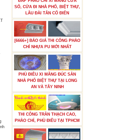
ĐẮP PHÀO CHỈ XI MĂNG CỬA
SỔ, CỬA ĐI NHÀ PHỐ, BIỆT THỰ,
LÂU ĐÀI TÂN CỔ ĐIỂN
ẤT
[6666+] BÁO GIÁ THI CÔNG PHÀO
CHỈ NHỰA PU MỚI NHẤT
.
PHÙ ĐIÊU XI MĂNG ĐÚC SẴN
NHÀ PHỐ BIỆT THỰ TẠI LONG
AN VÀ TÂY NINH
BÁO GIÁ THI CÔNG PHÀO CHỈ
PU TÂN CỔ ĐIỂN TẠI TPHCM
THI CÔNG TRẦN THẠCH CAO,
PHÀO CHỈ, PHÙ ĐIÊU TẠI TPHCM
g
ính