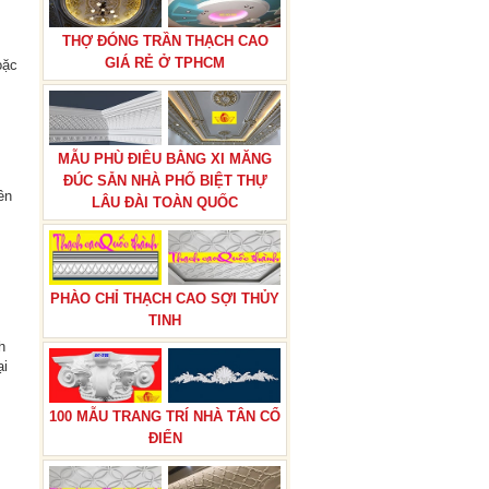
THỢ ĐÓNG TRẦN THẠCH CAO
GIÁ RẺ Ở TPHCM
oặc
MẪU PHÙ ĐIÊU BẰNG XI MĂNG
ĐÚC SẴN NHÀ PHỐ BIỆT THỰ
ên
LÂU ĐÀI TOÀN QUỐC
PHÀO CHỈ THẠCH CAO SỢI THỦY
TINH
h
ại
100 MẪU TRANG TRÍ NHÀ TÂN CỔ
ĐIỂN