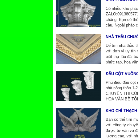
Có nhiều kho ph
ZALO:0913805771 
chăng. Bạn có thể
cầu. Ngoài phào c
NHÀ THẦU CHƯỚ
Để tìm nhà thầu th
với đơn vị uy tí
biệt thự lâu đài 
phức tạp, hoa văn(
ĐẤU CỘT VUÔNG
Phù điêu đầu cột 
nhà nông thôn 1-
CHUYÊN THI CÔ
HOA VĂN BÊ TÔN
KHO CHỈ THẠCH
Bạn có thể tìm mu
với công ty chu
được tư vấn và đ
lượng cao, với nhi