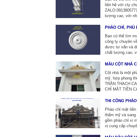
liên hệ với cty
ZALO:0913805771 
lượng cao, với nh
PHÀO CHỈ, PHÙ
Bạn có thể tìm mu
công ty chuyên 
được tư vấn và đ
chất lượng cao, v
MẪU CỘT NHÀ C
Cột nhà là một ph
mỹ, hợp phong t
TRẦN THẠCH CAO
CHỈ MẶT TIỀN C
THI CÔNG PHÀO
Phào chỉ mặt tiền 
thẩm mỹ và sang t
gồm phào chỉ xi m
vị cung cấp chuy