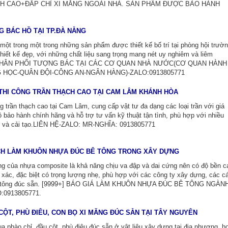
H CAO+ĐẮP CHỈ XI MĂNG NGOÀI NHÀ. SẢN PHẨM ĐƯỢC BẢO HÀNH
 BÁC HỒ TẠI TP.ĐÀ NẴNG
ột trong một trong những sản phẩm được thiết kế bố trí tại phòng hội trườn
 thiết kế đẹp, với những chất liệu sang trọng mang nét uy nghiêm và liêm
PHÂN PHỐI TƯỢNG BÁC TẠI CÁC CƠ QUAN NHÀ NƯỚC(CƠ QUAN HÀNH
HỌC-QUÂN ĐỘI-CÔNG AN-NGÂN HÀNG)-ZALO:0913805771
 THI CÔNG TRẦN THẠCH CAO TẠI CAM LÂM KHÁNH HÒA
g trần thạch cao tại Cam Lâm, cung cấp vật tư đa dạng các loại trần với giá
ộ bảo hành chính hãng và hỗ trợ tư vấn kỹ thuật tận tình, phù hợp với nhiều
g và cải tạo.LIÊN HỆ-ZALO: MR-NGHĨA: 0913805771
ÁCH LÀM KHUÔN NHỰA ĐÚC BÊ TÔNG TRONG XÂY DỰNG
ng của nhựa composite là khả năng chịu va đập và dai cứng nên có độ bền c
xác, đặc biệt có trọng lượng nhẹ, phù hợp với các công ty xây dựng, các c
bê tông đúc sẵn. [9999+] BÁO GIÁ LÀM KHUÔN NHỰA ĐÚC BÊ TÔNG NGÀN
0913805771.
CỘT, PHÙ ĐIÊU, CON BỌ XI MĂNG ĐÚC SẴN TẠI TÂY NGUYÊN
a phào chỉ, đầu cột, phù điêu đúc sẵn ở vật liệu xây dựng tại địa phương, h