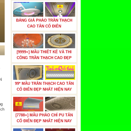
BẢNG GIÁ PHÀO TRẦN THẠCH
CAO TÂN CỔ ĐIỂN
[9999+] MẪU THIẾT KẾ VÀ THI
CÔNG TRẦN THẠCH CAO ĐẸP
y
N
99* MẪU TRẦN THẠCH CAO TÂN
CỔ ĐIỂN ĐẸP NHẤT HIỆN NAY
ng
ích
[7788+] MẪU PHÀO CHỈ PU TÂN
CỔ ĐIỂN ĐẸP NHẤT HIỆN NAY