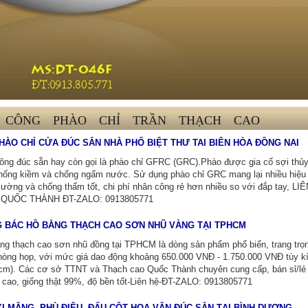
I CÔNG PHÀO CHỈ TRẦN THẠCH CAO
HÀO CHỈ CỬA ĐÚC SẴN NHÀ PHỐ BIỆT THƯ TAI BIÊN HÒA ĐỒNG NAI
tông đúc sẵn hay còn gọi là phào chỉ GFRC (GRC).Phào được gia cố sợi thủ
chống kiềm và chống ngấm nước. Sử dụng phào chỉ GRC mang lại nhiều hiệu
cường và chống thấm tốt, chi phí nhân công rẻ hơn nhiều so với đắp tay, LIÊ
QUỐC THÀNH ĐT-ZALO: 0913805771
 BÁC HỒ BẰNG THẠCH CAO SƠN NHŨ VÀNG TẠI TPHCM
g thạch cao sơn nhũ đồng tại TPHCM là dòng sản phẩm phổ biến, trang trọ
phòng họp, với mức giá dao động khoảng 650.000 VNĐ - 1.750.000 VNĐ tùy k
cm). Các cơ sở TTNT và Thạch cao Quốc Thành chuyên cung cấp, bán sỉ/lẻ
 cao, giống thật 99%, độ bền tốt-Liên hệ-ĐT-ZALO: 0913805771
XI MĂNG, PHÙ ĐIÊU, ĐẤU CỘT HOA VĂN ĐÚC SẴN TẠI BÌNH DƯƠNG