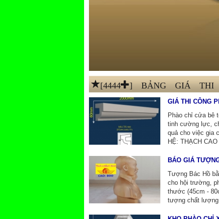
[4444+] BẢNG GIÁ TH
GIÁ THI CÔNG P
Phào chỉ cửa bê 
tinh cường lực, 
quả cho việc gia 
HỆ: THẠCH CAO 
BÁO GIÁ TƯỢNG
Tượng Bác Hồ bằn
cho hội trường, 
thước (45cm - 80
tượng chất lượng
KHO PHÀO CHỈ 