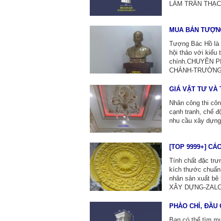
LÀM TRẦN THẠC
MUA BÁN TƯỢNG
Tượng Bác Hồ là m
hội thảo với kiểu
chính.CHUYÊN 
CHÁNH-TRƯỜNG 
GIÁ VẬT TƯ VÀ
Nhân công thi côn
cạnh tranh, chế đ
nhu cầu xây dựn
[TOP 9999+] C
Tính chất đặc trư
kích thước chuẩn 
nhân sản xuất 
XÂY DỰNG-ZALO:
PHÀO CHỈ, ĐẦU 
Bạn có thể tìm mu