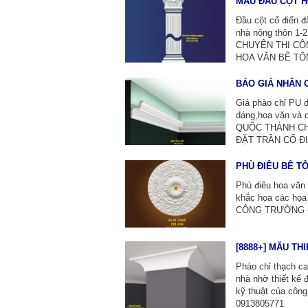
MẪU ĐẦU CỘT H
Đầu cột cổ điển đ
nhà nông thôn 1-
CHUYÊN THI CÔ
HOA VĂN BÊ TÔN
BÁO GIÁ NHÂN 
Giá phào chỉ PU 
dáng,hoa văn và
QUỐC THÀNH CH
ĐẶT TRẦN CỔ Đ
PHÙ ĐIÊU BÊ T
Phù điêu hoa văn 
khắc họa các họ
CÔNG TRƯỜNG - 
[8888+] MẪU TH
Phào chỉ thạch cao
nhà nhờ thiết kế 
kỹ thuật của công
0913805771