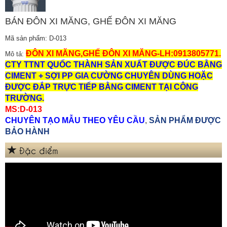
BÁN ĐÔN XI MĂNG, GHẾ ĐÔN XI MĂNG
Mã sản phẩm: D-013
ĐÔN XI MĂNG,GHẾ ĐÔN XI MĂNG-LH:0913805771.
Mô tả:
CTY TTNT QUỐC THÀNH SẢN XUẤT ĐƯỢC ĐÚC BẰNG
CIMENT + SỢI PP GIA CƯỜNG CHUYÊN DÙNG HOẶC
ĐƯỢC ĐẮP TRỰC TIẾP BẰNG CIMENT TẠI CÔNG
TRƯỜNG.
MS:D-013
CHUYÊN TẠO MẪU THEO YÊU CẦU
,
SẢN PHẨM ĐƯỢC
BẢO HÀNH
Đặc điểm