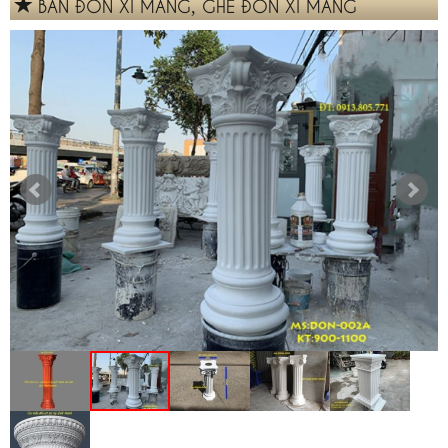
BÁN ĐÔN XI MĂNG, GHẾ ĐÔN XI MĂNG