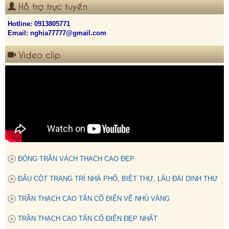
Hỗ trợ trực tuyến
Hotline:
0913805771
Email: nghia77777@gmail.com
Video clip
ĐÓNG TRẦN VÁCH THẠCH CAO ĐẸP
ĐẤU CỘT TRANG TRÍ NHÀ PHỐ, BIỆT THỰ, LÂU ĐÀI DINH THỰ
TRẦN THẠCH CAO TÂN CỔ ĐIỂN VẼ NHỦ VÀNG
TRẦN THẠCH CAO TÂN CỔ ĐIỂN ĐẸP NHẤT