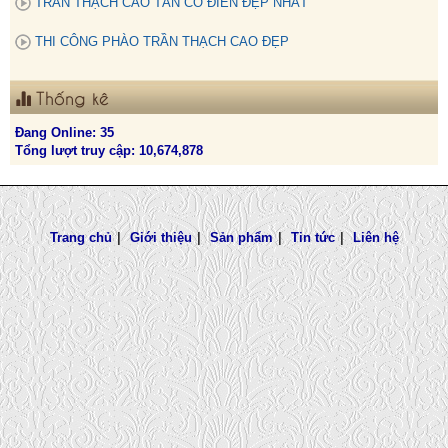
TRẦN THẠCH CAO TÂN CỔ ĐIỂN ĐẸP NHẤT
THI CÔNG PHÀO TRẦN THẠCH CAO ĐẸP
Thống kê
Đang Online: 35
Tổng lượt truy cập: 10,674,878
Trang chủ
|
Giới thiệu
|
Sản phẩm
|
Tin tức
|
Liên hệ