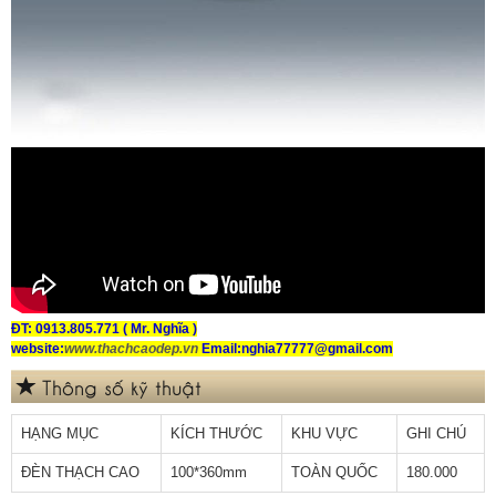
ĐT: 0913.805.771 ( Mr. Nghĩa )
website:
www.thachcaodep.vn
Email:nghia77777@gmail.com
Thông số kỹ thuật
HẠNG MỤC
KÍCH THƯỚC
KHU VỰC
GHI CHÚ
ĐÈN THẠCH CAO
100*360mm
TOÀN QUỐC
180.000