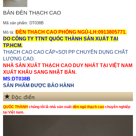
BÁN ĐÈN THẠCH CAO
Mã sản phẩm: DT038B
ĐÈN THẠCH CAO PHÒNG NGỦ-LH:0913805771.
Mô tả:
DO CÔNG TY TTNT QUỐC THÀNH SẢN XUẤT TẠI
TP.HCM.
THẠCH CAO CAO CẤP+SỢI PP CHUYÊN DỤNG CHẤT
LƯỢNG CAO.
NHÀ SẢN XUẤT THẠCH CAO DUY NHẤT TẠI VIỆT NAM
XUẤT KHẨU SANG NHẬT BẢN.
MS:DT038B
SẢN PHẨM ĐƯỢC BẢO HÀNH
Đặc điểm
QUỐC THÀNH
chúng tôi là nhà sản xuất
đèn ngủ thạch cao
chuyên nghiệp
tại Việt nam.