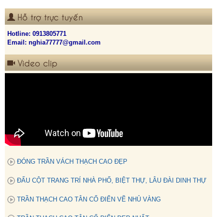
Hỗ trợ trực tuyến
Hotline:
0913805771
Email: nghia77777@gmail.com
Video clip
ĐÓNG TRẦN VÁCH THẠCH CAO ĐẸP
ĐẤU CỘT TRANG TRÍ NHÀ PHỐ, BIỆT THỰ, LÂU ĐÀI DINH THỰ
TRẦN THẠCH CAO TÂN CỔ ĐIỂN VẼ NHỦ VÀNG