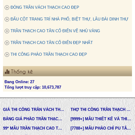
ĐÓNG TRẦN VÁCH THẠCH CAO ĐẸP
ĐẤU CỘT TRANG TRÍ NHÀ PHỐ, BIỆT THỰ, LÂU ĐÀI DINH THỰ
TRẦN THẠCH CAO TÂN CỔ ĐIỂN VẼ NHỦ VÀNG
TRẦN THẠCH CAO TÂN CỔ ĐIỂN ĐẸP NHẤT
THI CÔNG PHÀO TRẦN THẠCH CAO ĐẸP
Thống kê
Đang Online: 27
Tổng lượt truy cập: 10,673,787
GIÁ THI CÔNG TRẦN VÁCH THẠCH CAO TẠI TPHCM
THỢ THI CÔNG TRẦN THẠCH CAO ĐẸP TẠI TPHCM
BẢNG GIÁ PHÀO TRẦN THẠCH CAO TÂN CỔ ĐIỂN
[9999+] MẪU THIẾT KẾ VÀ THI CÔNG TRẦN THẠCH CAO ĐẸP
99* MẪU TRẦN THẠCH CAO TÂN CỔ ĐIỂN ĐẸP NHẤT HIỆN NAY
[7788+] MẪU PHÀO CHỈ PU TÂN CỔ ĐIỂN ĐẸP NHẤT HIỆN NAY