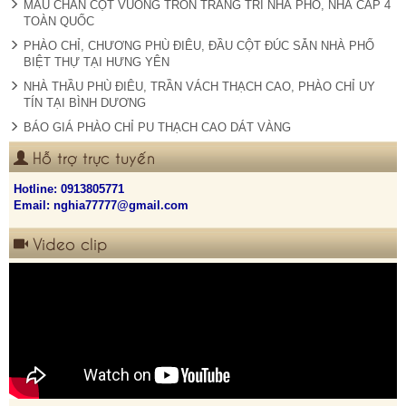
MẪU CHÂN CỘT VUÔNG TRÒN TRANG TRÍ NHÀ PHỐ, NHÀ CẤP 4
TOÀN QUỐC
PHÀO CHỈ, CHƯƠNG PHÙ ĐIÊU, ĐẦU CỘT ĐÚC SẴN NHÀ PHỐ
BIỆT THỰ TẠI HƯNG YÊN
NHÀ THẦU PHÙ ĐIÊU, TRẦN VÁCH THẠCH CAO, PHÀO CHỈ UY
TÍN TẠI BÌNH DƯƠNG
BÁO GIÁ PHÀO CHỈ PU THẠCH CAO DÁT VÀNG
Hỗ trợ trực tuyến
Hotline:
0913805771
Email: nghia77777@gmail.com
Video clip