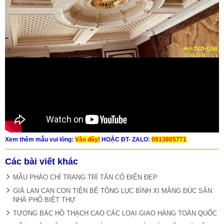
Xem thêm mẫu vui lòng:
Vào đây!
HOẶC ĐT- ZALO:
0913805771
Các bài viết khác
MẪU PHÀO CHỈ TRANG TRÍ TÂN CỔ ĐIỂN ĐẸP
GIÁ LAN CAN CON TIỆN BÊ TÔNG LỤC BÌNH XI MĂNG ĐÚC SẴN
NHÀ PHỐ BIỆT THỰ
TƯỢNG BÁC HỒ THẠCH CAO CÁC LOẠI GIAO HÀNG TOÀN QUỐC