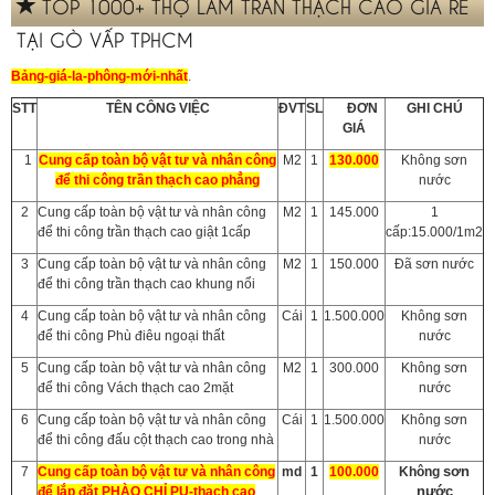
TOP 1000+ THỢ LÀM TRẦN THẠCH CAO GIÁ RẺ
TẠI GÒ VẤP TPHCM
Bảng-giá-la-phông-mới-nhất
.
STT
TÊN CÔNG VIỆC
ĐVT
SL
ĐƠN
GHI CHÚ
GIÁ
1
Cung cấp toàn bộ vật tư và nhân công
M2
1
130.000
Không sơn
để thi công trần thạch cao phẳng
nước
2
Cung cấp toàn bộ vật tư và nhân công
M2
1
145.000
1
để thi công trần thạch cao giật 1cấp
cấp:15.000/1m2
3
Cung cấp toàn bộ vật tư và nhân công
M2
1
150.000
Đã sơn nước
để thi công trần thạch cao khung nổi
4
Cung cấp toàn bộ vật tư và nhân công
Cái
1
1.500.000
Không sơn
để thi công Phù điêu ngoại thất
nước
5
Cung cấp toàn bộ vật tư và nhân công
M2
1
300.000
Không sơn
để thi công Vách thạch cao 2mặt
nước
6
Cung cấp toàn bộ vật tư và nhân công
Cái
1
1.500.000
Không sơn
để thi công đấu cột thạch cao trong nhà
nước
sơn
7
Cung cấp toàn bộ vật tư và nhân công
md
1
100.000
Không
nước
để lắp đặt PHÀO CHỈ PU-thạch cao