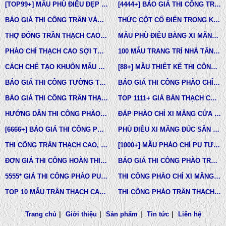
[TOP99+] MẪU PHÙ ĐIÊU ĐẸP TRONG THIẾT KẾ KIẾN TRÚC
[4444+] BÁO GIÁ THI CÔNG TRỌN GÓI PHÀO CHỈ PU MỚI NHẤT
BÁO GIÁ THI CÔNG TRẦN VÁCH THẠCH CAO TRỌN GÓI
THỨC CỘT CỔ ĐIỂN TRONG KIẾN TRÚC
THỢ ĐÓNG TRẦN THẠCH CAO GIÁ RẺ Ở TPHCM
MẪU PHÙ ĐIÊU BẰNG XI MĂNG ĐÚC SẴN NHÀ PHỐ BIỆT THỰ LÂU ĐÀI TOÀN QUỐC
PHÀO CHỈ THẠCH CAO SỢI THỦY TINH
100 MẪU TRANG TRÍ NHÀ TÂN CỔ ĐIỂN
CÁCH CHẾ TẠO KHUÔN MẪU COMPOSITE ĐÚC BÊ TÔNG -XI MĂNG-THẠCH CAO CÁC LOẠI
[88+] MẪU THIẾT KẾ THI CÔNG TRẦN THẠCH CAO TÂN CỔ ĐIỂN MỚI NHẤT
BÁO GIÁ THI CÔNG TƯỜNG THẠCH CAO, VÁCH THẠCH CAO TƯỜNG NHÀ MỚI NHẤT
BÁO GIÁ THI CÔNG PHÀO CHỈ PU TÂN CỔ ĐIỂN TẠI TPHCM
BÁO GIÁ THI CÔNG TRẦN THẠCH CAO TRỌN GÓI MỚI NHẤT
TOP 1111+ GIÁ BÁN THẠCH CAO PHÀO CHỈ, PHÙ ĐIÊU, ĐẦU CỘT TÂN CỔ ĐIỂN
HƯỚNG DẪN THI CÔNG PHÀO CHỈ PU, PHÀO CHỈ THẠCH CAO, PHÀO CHỈ XI MĂNG.
ĐẮP PHÀO CHỈ XI MĂNG CỬA SỔ, CỬA ĐI NHÀ PHỐ, BIỆT THỰ, LÂU ĐÀI TÂN CỔ ĐIỂN
[6666+] BÁO GIÁ THI CÔNG PHÀO CHỈ NHỰA PU MỚI NHẤT
PHÙ ĐIÊU XI MĂNG ĐÚC SẴN NHÀ PHỐ BIỆT THỰ TẠI LONG AN VÀ TÂY NINH
THI CÔNG TRẦN THẠCH CAO, PHÀO CHỈ, PHÙ ĐIÊU TẠI TPHCM
[1000+] MẪU PHÀO CHỈ PU TƯỜNG NHÀ ĐẸP, NẸP CHỈ THẠCH CAO ỐP TƯỜNG
ĐƠN GIÁ THI CÔNG HOÀN THIỆN TRẦN THẠCH CAO TẠI TPHCM
BÁO GIÁ THI CÔNG PHÀO TRẦN THẠCH CAO MỚI NHẤT
5555* GIÁ THI CÔNG PHÀO PU TƯỜNG NHÀ MỚI NHẤT
THI CÔNG PHÀO CHỈ XI MĂNG NHÀ PHỐ, BIỆT THƯ, LÂU ĐÀI DINH THỰ
TOP 10 MẪU TRẦN THẠCH CAO CHUNG CƯ ĐẸP NHẤT
THI CÔNG PHÀO TRẦN THẠCH CAO VĨNH TƯỜNG GIÁ RẺ
Trang chủ
|
Giới thiệu
|
Sản phẩm
|
Tin tức
|
Liên hệ