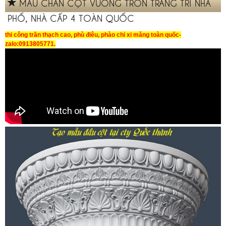
MẪU CHÂN CỘT VUÔNG TRÒN TRANG TRÍ NHÀ
PHỐ, NHÀ CẤP 4 TOÀN QUỐC
thi công trần thạch cao, phù điêu, phào chỉ xi măng toàn quốc-
zalo:0913805771.