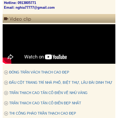
Hotline:
0913805771
Email: nghia77777@gmail.com
Video clip
ĐÓNG TRẦN VÁCH THẠCH CAO ĐẸP
ĐẤU CỘT TRANG TRÍ NHÀ PHỐ, BIỆT THỰ, LÂU ĐÀI DINH THỰ
TRẦN THẠCH CAO TÂN CỔ ĐIỂN VẼ NHỦ VÀNG
TRẦN THẠCH CAO TÂN CỔ ĐIỂN ĐẸP NHẤT
THI CÔNG PHÀO TRẦN THẠCH CAO ĐẸP