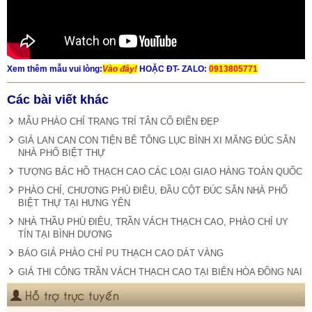
Xem thêm mẫu vui lòng:
Vào đây!
HOẶC ĐT- ZALO:
0913805771
Các bài viết khác
MẪU PHÀO CHỈ TRANG TRÍ TÂN CỔ ĐIỂN ĐẸP
GIÁ LAN CAN CON TIỆN BÊ TÔNG LỤC BÌNH XI MĂNG ĐÚC SẴN
NHÀ PHỐ BIỆT THỰ
TƯỢNG BÁC HỒ THẠCH CAO CÁC LOẠI GIAO HÀNG TOÀN QUỐC
PHÀO CHỈ, CHƯƠNG PHÙ ĐIÊU, ĐẦU CỘT ĐÚC SẴN NHÀ PHỐ
BIỆT THỰ TẠI HƯNG YÊN
NHÀ THẦU PHÙ ĐIÊU, TRẦN VÁCH THẠCH CAO, PHÀO CHỈ UY
TÍN TẠI BÌNH DƯƠNG
BÁO GIÁ PHÀO CHỈ PU THẠCH CAO DÁT VÀNG
GIÁ THI CÔNG TRẦN VÁCH THẠCH CAO TẠI BIÊN HÒA ĐỒNG NAI
Hỗ trợ trực tuyến