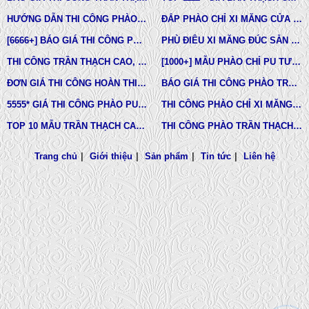
HƯỚNG DẪN THI CÔNG PHÀO CHỈ PU, PHÀO CHỈ THẠCH CAO, PHÀO CHỈ XI MĂNG.
ĐẮP PHÀO CHỈ XI MĂNG CỬA SỔ, CỬA ĐI NHÀ PHỐ, BIỆT THỰ, LÂU ĐÀI TÂN CỔ ĐIỂN
[6666+] BÁO GIÁ THI CÔNG PHÀO CHỈ NHỰA PU MỚI NHẤT
PHÙ ĐIÊU XI MĂNG ĐÚC SẴN NHÀ PHỐ BIỆT THỰ TẠI LONG AN VÀ TÂY NINH
THI CÔNG TRẦN THẠCH CAO, PHÀO CHỈ, PHÙ ĐIÊU TẠI TPHCM
[1000+] MẪU PHÀO CHỈ PU TƯỜNG NHÀ ĐẸP, NẸP CHỈ THẠCH CAO ỐP TƯỜNG
ĐƠN GIÁ THI CÔNG HOÀN THIỆN TRẦN THẠCH CAO TẠI TPHCM
BÁO GIÁ THI CÔNG PHÀO TRẦN THẠCH CAO MỚI NHẤT
5555* GIÁ THI CÔNG PHÀO PU TƯỜNG NHÀ MỚI NHẤT
THI CÔNG PHÀO CHỈ XI MĂNG NHÀ PHỐ, BIỆT THƯ, LÂU ĐÀI DINH THỰ
TOP 10 MẪU TRẦN THẠCH CAO CHUNG CƯ ĐẸP NHẤT
THI CÔNG PHÀO TRẦN THẠCH CAO VĨNH TƯỜNG GIÁ RẺ
Trang chủ
|
Giới thiệu
|
Sản phẩm
|
Tin tức
|
Liên hệ