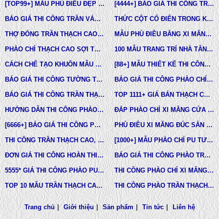
[TOP99+] MẪU PHÙ ĐIÊU ĐẸP TRONG THIẾT KẾ KIẾN TRÚC
[4444+] BÁO GIÁ THI CÔNG TRỌN GÓI PHÀO CHỈ PU MỚI NHẤT
BÁO GIÁ THI CÔNG TRẦN VÁCH THẠCH CAO TRỌN GÓI
THỨC CỘT CỔ ĐIỂN TRONG KIẾN TRÚC
THỢ ĐÓNG TRẦN THẠCH CAO GIÁ RẺ Ở TPHCM
MẪU PHÙ ĐIÊU BẰNG XI MĂNG ĐÚC SẴN NHÀ PHỐ BIỆT THỰ LÂU ĐÀI TOÀN QUỐC
PHÀO CHỈ THẠCH CAO SỢI THỦY TINH
100 MẪU TRANG TRÍ NHÀ TÂN CỔ ĐIỂN
CÁCH CHẾ TẠO KHUÔN MẪU COMPOSITE ĐÚC BÊ TÔNG -XI MĂNG-THẠCH CAO CÁC LOẠI
[88+] MẪU THIẾT KẾ THI CÔNG TRẦN THẠCH CAO TÂN CỔ ĐIỂN MỚI NHẤT
BÁO GIÁ THI CÔNG TƯỜNG THẠCH CAO, VÁCH THẠCH CAO TƯỜNG NHÀ MỚI NHẤT
BÁO GIÁ THI CÔNG PHÀO CHỈ PU TÂN CỔ ĐIỂN TẠI TPHCM
BÁO GIÁ THI CÔNG TRẦN THẠCH CAO TRỌN GÓI MỚI NHẤT
TOP 1111+ GIÁ BÁN THẠCH CAO PHÀO CHỈ, PHÙ ĐIÊU, ĐẦU CỘT TÂN CỔ ĐIỂN
HƯỚNG DẪN THI CÔNG PHÀO CHỈ PU, PHÀO CHỈ THẠCH CAO, PHÀO CHỈ XI MĂNG.
ĐẮP PHÀO CHỈ XI MĂNG CỬA SỔ, CỬA ĐI NHÀ PHỐ, BIỆT THỰ, LÂU ĐÀI TÂN CỔ ĐIỂN
[6666+] BÁO GIÁ THI CÔNG PHÀO CHỈ NHỰA PU MỚI NHẤT
PHÙ ĐIÊU XI MĂNG ĐÚC SẴN NHÀ PHỐ BIỆT THỰ TẠI LONG AN VÀ TÂY NINH
THI CÔNG TRẦN THẠCH CAO, PHÀO CHỈ, PHÙ ĐIÊU TẠI TPHCM
[1000+] MẪU PHÀO CHỈ PU TƯỜNG NHÀ ĐẸP, NẸP CHỈ THẠCH CAO ỐP TƯỜNG
ĐƠN GIÁ THI CÔNG HOÀN THIỆN TRẦN THẠCH CAO TẠI TPHCM
BÁO GIÁ THI CÔNG PHÀO TRẦN THẠCH CAO MỚI NHẤT
5555* GIÁ THI CÔNG PHÀO PU TƯỜNG NHÀ MỚI NHẤT
THI CÔNG PHÀO CHỈ XI MĂNG NHÀ PHỐ, BIỆT THƯ, LÂU ĐÀI DINH THỰ
TOP 10 MẪU TRẦN THẠCH CAO CHUNG CƯ ĐẸP NHẤT
THI CÔNG PHÀO TRẦN THẠCH CAO VĨNH TƯỜNG GIÁ RẺ
Trang chủ
|
Giới thiệu
|
Sản phẩm
|
Tin tức
|
Liên hệ