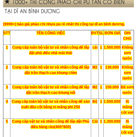
1000+ THI CÔNG PHÀO CHỈ PU TÂN CỔ ĐIỂN
TẠI DĨ AN BÌNH DƯƠNG
[9999+] báo giá phào chỉ nhựa pu rẽ nhất thi công tại dĩ an bình dương.
STT
TÊN CÔNG VIỆC
ĐVT
SL
ĐƠN GIÁ
GHI
CHÚ
1
Cung cấp toàn bộ vật tư và nhân công để lắp
cái
1
1.500.000
Không
đặt phù điêu nhà mái thái
sơn
nước
2
Cung cấp toàn bộ vật tư và nhân công để lắp
M2
1
130.000
Không
đặt trần thạch cao khung chìm
sơn
nước
3
Cung cấp toàn bộ vật tư và nhân công để lắp
M2
1
150.000
Đã sơn
đặt trần thạch cao khung nổi
nước
4
Cung cấp toàn bộ vật tư và nhân công để sản
Bộ
1
1.500.000
Xi
xuất đầu cột bằng xi măng phi 250
măng
cốt sợi
5
Cung cấp vật tư và nhân công để lắp đặt Phù
Cái
1
1.300.000
Xi
điêu hàng rào(400*800)
măng
cốt sợi