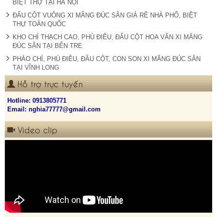
BIỆT THỰ TẠI HÀ NỘI
ĐẤU CỘT VUÔNG XI MĂNG ĐÚC SẴN GIÁ RẼ NHÀ PHỐ, BIỆT
THỰ TOÀN QUỐC
KHO CHỈ THẠCH CAO, PHÙ ĐIÊU, ĐẤU CỘT HOA VĂN XI MĂNG
ĐÚC SẴN TẠI BẾN TRE
PHÀO CHỈ, PHÙ ĐIÊU, ĐẦU CỘT, CON SON XI MĂNG ĐÚC SẴN
TẠI VĨNH LONG
Hỗ trợ trực tuyến
Hotline:
0913805771
Email: nghia77777@gmail.com
Video clip