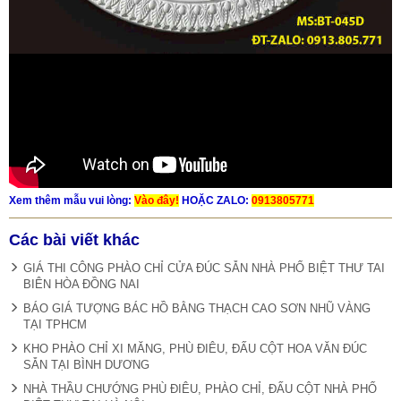
Xem thêm mẫu vui lòng:
Vào đây!
HOẶC ZALO:
0913805771
Các bài viết khác
GIÁ THI CÔNG PHÀO CHỈ CỬA ĐÚC SẴN NHÀ PHỐ BIỆT THƯ TAI
BIÊN HÒA ĐỒNG NAI
BÁO GIÁ TƯỢNG BÁC HỒ BẰNG THẠCH CAO SƠN NHŨ VÀNG
TẠI TPHCM
KHO PHÀO CHỈ XI MĂNG, PHÙ ĐIÊU, ĐẤU CỘT HOA VĂN ĐÚC
SẴN TẠI BÌNH DƯƠNG
NHÀ THẦU CHƯỚNG PHÙ ĐIÊU, PHÀO CHỈ, ĐẤU CỘT NHÀ PHỐ