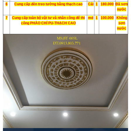
6
Cung cấp đèn treo tường bằng thạch cao
Cái
1
180.000
Đã sơn
nước
7
Cung cấp toàn bộ vật tư và nhân công để thi
md
1
100.000
Không
công PHÀO CHỈ PU-THẠCH CAO
sơn
nước