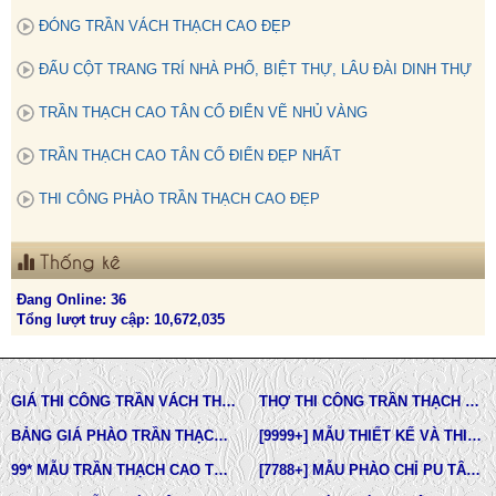
ĐÓNG TRẦN VÁCH THẠCH CAO ĐẸP
ĐẤU CỘT TRANG TRÍ NHÀ PHỐ, BIỆT THỰ, LÂU ĐÀI DINH THỰ
TRẦN THẠCH CAO TÂN CỔ ĐIỂN VẼ NHỦ VÀNG
TRẦN THẠCH CAO TÂN CỔ ĐIỂN ĐẸP NHẤT
THI CÔNG PHÀO TRẦN THẠCH CAO ĐẸP
Thống kê
Đang Online: 36
Tổng lượt truy cập: 10,672,035
GIÁ THI CÔNG TRẦN VÁCH THẠCH CAO TẠI TPHCM
THỢ THI CÔNG TRẦN THẠCH CAO ĐẸP TẠI TPHCM
BẢNG GIÁ PHÀO TRẦN THẠCH CAO TÂN CỔ ĐIỂN
[9999+] MẪU THIẾT KẾ VÀ THI CÔNG TRẦN THẠCH CAO ĐẸP
99* MẪU TRẦN THẠCH CAO TÂN CỔ ĐIỂN ĐẸP NHẤT HIỆN NAY
[7788+] MẪU PHÀO CHỈ PU TÂN CỔ ĐIỂN ĐẸP NHẤT HIỆN NAY