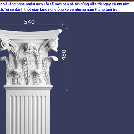
ơn và lắng nghe nhiều hơn.Tôi sẽ mời bạn bè tới dùng bữa tối ngay cả khi tấm
h.Tôi sẽ dành thời gian lắng nghe ông kể về những năm tháng tuổi trẻ.