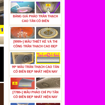
BẢNG GIÁ PHÀO TRẦN THẠCH
CAO TÂN CỔ ĐIỂN
[9999+] MẪU THIẾT KẾ VÀ THI
CÔNG TRẦN THẠCH CAO ĐẸP
99* MẪU TRẦN THẠCH CAO TÂN
CỔ ĐIỂN ĐẸP NHẤT HIỆN NAY
[7788+] MẪU PHÀO CHỈ PU TÂN
CỔ ĐIỂN ĐẸP NHẤT HIỆN NAY