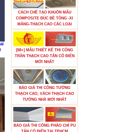
CÁCH CHẾ TẠO KHUÔN MẪU
COMPOSITE ĐÚC BÊ TÔNG -XI
MĂNG-THẠCH CAO CÁC LOẠI
 để
ị
[88+] MẪU THIẾT KẾ THI CÔNG
TRẦN THẠCH CAO TÂN CỔ ĐIỂN
MỚI NHẤT
BÁO GIÁ THI CÔNG TƯỜNG
THẠCH CAO, VÁCH THẠCH CAO
TƯỜNG NHÀ MỚI NHẤT
BÁO GIÁ THI CÔNG PHÀO CHỈ PU
TÂN CỔ ĐIỂN TẠI TPHCM