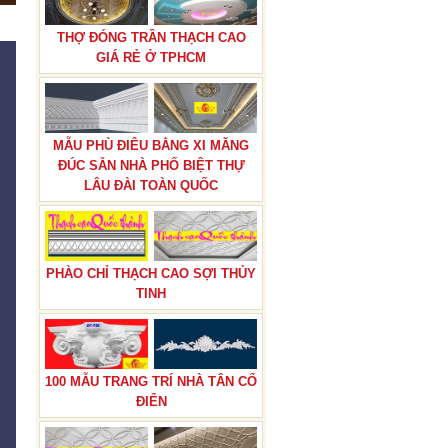
THỢ ĐÓNG TRẦN THẠCH CAO
GIÁ RẺ Ở TPHCM
MẪU PHÙ ĐIÊU BẰNG XI MĂNG
ĐÚC SẴN NHÀ PHỐ BIỆT THỰ
LÂU ĐÀI TOÀN QUỐC
PHÀO CHỈ THẠCH CAO SỢI THỦY
TINH
100 MẪU TRANG TRÍ NHÀ TÂN CỔ
ĐIỂN