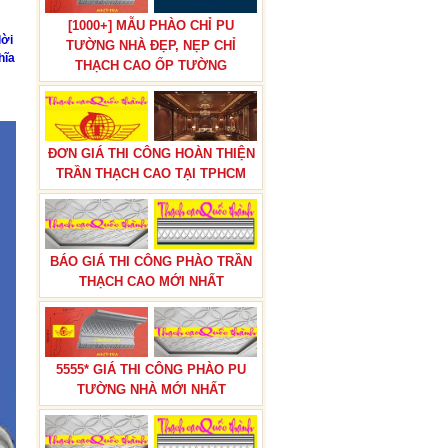
[1000+] MẪU PHÀO CHỈ PU
lời
TƯỜNG NHÀ ĐẸP, NẸP CHỈ
hĩa
THẠCH CAO ỐP TƯỜNG
TƯỢNG BÁC HỒ THẠCH CAO
CHUẨN NHẤT HIỆN NAY GIAO
HÀNG TOÀN QUỐC
ĐƠN GIÁ THI CÔNG HOÀN THIỆN
TRẦN THẠCH CAO TẠI TPHCM
BÁO GIÁ THI CÔNG PHÀO TRẦN
ĐÈN NGỦ BẰNG THẠCH CAO,
THẠCH CAO MỚI NHẤT
ĐÈN VÁCH THẠCH CAO CÓ
KHUNG BẰNG THẠCH CAO
5555* GIÁ THI CÔNG PHÀO PU
TƯỜNG NHÀ MỚI NHẤT