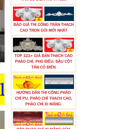
BÁO GIÁ THI CÔNG TRẦN THẠCH
CAO TRỌN GÓI MỚI NHẤT
BÁO GIÁ THI CÔNG PHÀO CHỈ
PU TÂN CỔ ĐIỂN TẠI TPHCM
TOP 1111+ GIÁ BÁN THẠCH CAO
PHÀO CHỈ, PHÙ ĐIÊU, ĐẦU CỘT
TÂN CỔ ĐIỂN
HƯỚNG DẪN THI CÔNG PHÀO
CHỈ PU, PHÀO CHỈ THẠCH CAO,
PHÀO CHỈ XI MĂNG.
BÁO GIÁ THI CÔNG TRẦN THẠCH
CAO TRỌN GÓI