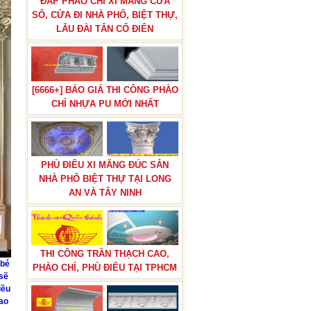
ĐẮP PHÀO CHỈ XI MĂNG CỬA
SỔ, CỬA ĐI NHÀ PHỐ, BIỆT THỰ,
LÂU ĐÀI TÂN CỔ ĐIỂN
BÁN ĐÔN HOA,TRỤ ĐÔN HOA
[6666+] BÁO GIÁ THI CÔNG PHÀO
CƯỚI TRANG TRÍ LỐI ĐI NHÀ
CHỈ NHỰA PU MỚI NHẤT
HÀNG TIỆC CƯỚI
PHÙ ĐIÊU XI MĂNG ĐÚC SẴN
NHÀ PHỐ BIỆT THỰ TẠI LONG
AN VÀ TÂY NINH
THẠCH CAO ĐẸP QUỐC THÀNH
THI CÔNG TRẦN THẠCH CAO,
 bé
PHÀO CHỈ, PHÙ ĐIÊU TẠI TPHCM
 sẽ
iều
bao