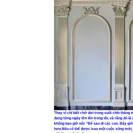
Thay vì chỉ biết chờ đợi trong suốt chín thán
đang từng ngày lớn lên trong tôi, và rằng đó l
không bao giờ nói: “Để sau đi các con. Bây giờ
hơn.Nếu có thể được trao một cuộc sống mới, t