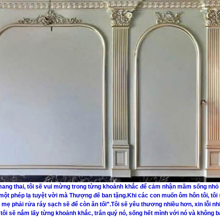
g mang thai, tôi sẽ vui mừng trong từng khoảnh khắc để cảm nhận mầm sống nhỏ
à một phép lạ tuyệt vời mà Thượng đế ban tặng.Khi các con muốn ôm hôn tôi, tôi
 mẹ phải rửa ráy sạch sẽ để còn ăn tối”.Tôi sẽ yêu thương nhiều hơn, xin lỗi nh
ôi sẽ nắm lấy từng khoảnh khắc, trân quý nó, sống hết mình với nó và không 