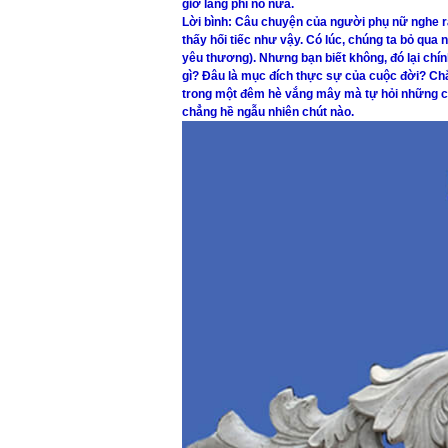
giờ lãng phí nó nữa.
Lời bình: Câu chuyện của người phụ nữ nghe ra
thấy hối tiếc như vậy. Có lúc, chúng ta bỏ qua
yêu thương). Nhưng bạn biết không, đó lại chính
gì? Đâu là mục đích thực sự của cuộc đời? Chắ
trong một đêm hè vắng mây mà tự hỏi những cậ
chẳng hề ngẫu nhiên chút nào.