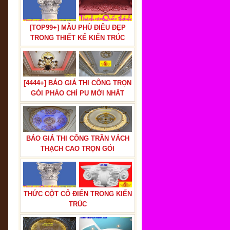
[TOP99+] MẪU PHÙ ĐIÊU ĐẸP
TRONG THIẾT KẾ KIẾN TRÚC
[4444+] BÁO GIÁ THI CÔNG TRỌN
GÓI PHÀO CHỈ PU MỚI NHẤT
BÁO GIÁ THI CÔNG TRẦN VÁCH
THẠCH CAO TRỌN GÓI
THỨC CỘT CỔ ĐIỂN TRONG KIẾN
TRÚC