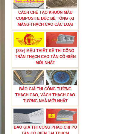
CÁCH CHẾ TẠO KHUÔN MẪU
COMPOSITE ĐÚC BÊ TÔNG -XI
MĂNG-THẠCH CAO CÁC LOẠI
[88+] MẪU THIẾT KẾ THI CÔNG
TRẦN THẠCH CAO TÂN CỔ ĐIỂN
MỚI NHẤT
BÁO GIÁ THI CÔNG TƯỜNG
THẠCH CAO, VÁCH THẠCH CAO
TƯỜNG NHÀ MỚI NHẤT
BÁO GIÁ THI CÔNG PHÀO CHỈ PU
TÂN CỔ ĐIỂN TẠI TPHCM