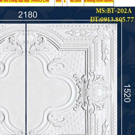
để thi công lắp đặt PHÀO CHỈ
md
1
90.000
Không sơn nước