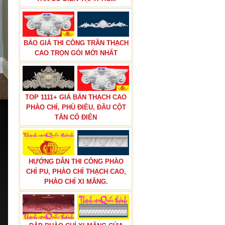
BÁO GIÁ THI CÔNG TRẦN THẠCH
CAO TRỌN GÓI MỚI NHẤT
TOP 1111+ GIÁ BÁN THẠCH CAO
PHÀO CHỈ, PHÙ ĐIÊU, ĐẦU CỘT
TÂN CỔ ĐIỂN
HƯỚNG DẪN THI CÔNG PHÀO
CHỈ PU, PHÀO CHỈ THẠCH CAO,
PHÀO CHỈ XI MĂNG.