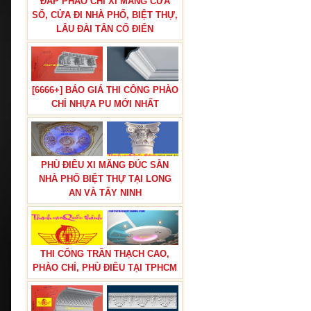
ĐẮP PHÀO CHỈ XI MĂNG CỬA
SỔ, CỬA ĐI NHÀ PHỐ, BIỆT THỰ,
LÂU ĐÀI TÂN CỔ ĐIỂN
[6666+] BÁO GIÁ THI CÔNG PHÀO
CHỈ NHỰA PU MỚI NHẤT
PHÙ ĐIÊU XI MĂNG ĐÚC SẴN
NHÀ PHỐ BIỆT THỰ TẠI LONG
AN VÀ TÂY NINH
BÁO GIÁ THI CÔNG PHÀO CHỈ
PU TÂN CỔ ĐIỂN TẠI TPHCM
THI CÔNG TRẦN THẠCH CAO,
PHÀO CHỈ, PHÙ ĐIÊU TẠI TPHCM