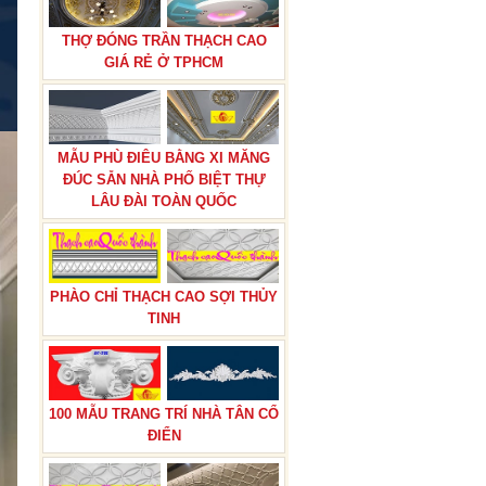
THỢ ĐÓNG TRẦN THẠCH CAO
GIÁ RẺ Ở TPHCM
MẪU PHÙ ĐIÊU BẰNG XI MĂNG
ĐÚC SẴN NHÀ PHỐ BIỆT THỰ
LÂU ĐÀI TOÀN QUỐC
PHÀO CHỈ THẠCH CAO SỢI THỦY
TINH
100 MẪU TRANG TRÍ NHÀ TÂN CỔ
ĐIỂN