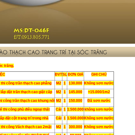
PHÀO THẠCH CAO TRANG TRÍ TẠI SÓC TRĂNG
óc trăng.
IỆC
ĐVT
SL
ĐƠN GIÁ
GHI CHÚ
 thi công trần thạch cao phẳng
M2
1
130.000
Không sơn nước
lắp đặt trần thạch cao giật cấp
M2
1
145.000
+15.000/1m2
hi công trần thạch cao khung nổi
M2
1
150.000
Đã sơn nước
 thi công phù điêu ngoại thất
Cái
1
1.500.000
không sơn nước
p đặt cột trang trí trong nhà
Cái
1
1.500.000
Không sơn nước
 thi công Vách thạch cao 2mặt
M2
1
300.000
Không sơn nước