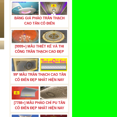
BẢNG GIÁ PHÀO TRẦN THẠCH
CAO TÂN CỔ ĐIỂN
[9999+] MẪU THIẾT KẾ VÀ THI
CÔNG TRẦN THẠCH CAO ĐẸP
99* MẪU TRẦN THẠCH CAO TÂN
CỔ ĐIỂN ĐẸP NHẤT HIỆN NAY
[7788+] MẪU PHÀO CHỈ PU TÂN
CỔ ĐIỂN ĐẸP NHẤT HIỆN NAY