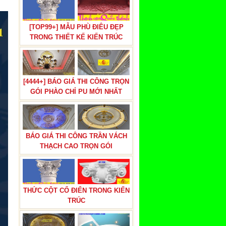
[TOP99+] MẪU PHÙ ĐIÊU ĐẸP
TRONG THIẾT KẾ KIẾN TRÚC
[4444+] BÁO GIÁ THI CÔNG TRỌN
GÓI PHÀO CHỈ PU MỚI NHẤT
BÁO GIÁ THI CÔNG TRẦN VÁCH
THẠCH CAO TRỌN GÓI
THỨC CỘT CỔ ĐIỂN TRONG KIẾN
TRÚC