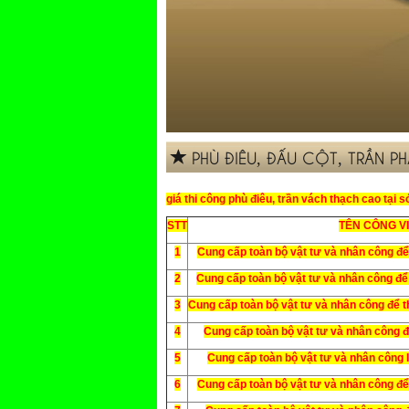
PHÙ ĐIÊU, ĐẤU CỘT, TRẦN 
giá thi công phù điêu, trần vách thạch cao tại s
STT
TÊN CÔNG V
1
Cung cấp toàn bộ vật tư và nhân công để
2
Cung cấp toàn bộ vật tư và nhân công để 
3
Cung cấp toàn bộ vật tư và nhân công để t
4
Cung cấp toàn bộ vật tư và nhân công để
5
Cung cấp toàn bộ vật tư và nhân công lắ
6
Cung cấp toàn bộ vật tư và nhân công để