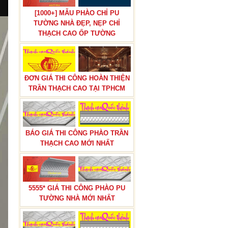
[1000+] MẪU PHÀO CHỈ PU
TƯỜNG NHÀ ĐẸP, NẸP CHỈ
BÁO GIÁ THI CÔNG TRẦN THẠCH
THẠCH CAO ỐP TƯỜNG
CAO TRỌN GÓI
ĐƠN GIÁ THI CÔNG HOÀN THIỆN
TRẦN THẠCH CAO TẠI TPHCM
BÁO GIÁ THI CÔNG PHÀO TRẦN
BÁN ĐÔN HOA,TRỤ ĐÔN HOA
CƯỚI TRANG TRÍ LỐI ĐI NHÀ
THẠCH CAO MỚI NHẤT
HÀNG TIỆC CƯỚI
5555* GIÁ THI CÔNG PHÀO PU
TƯỜNG NHÀ MỚI NHẤT