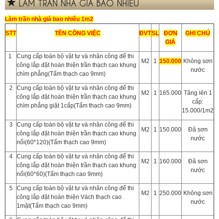
LÀM TRẦN NHÀ GIÁ BAO NHIÊU
Làm trần nhà giá bao nhiêu 1m2
STT
TÊN CÔNG VIỆC
ĐVT
SL
ĐƠN
GHI CHÚ
GIÁ
1
Cung cấp toàn bộ vật tư và nhân công để thi
M2
1
150.000
Không sơn
công lắp đặt hoàn thiện trần thạch cao khung
nước
chìm phẳng(Tấm thạch cao 9mm)
2
Cung cấp toàn bộ vật tư và nhân công để thi
M2
1
165.000
Tăng lên 1
công lắp đặt hoàn thiện trần thạch cao khung
cấp:
chìm phẳng giật 1cấp(Tấm thạch cao 9mm)
15.000/1m2
3
Cung cấp toàn bộ vật tư và nhân công để thi
M2
1
150.000
Đã sơn
công lắp đặt hoàn thiện trần thạch cao khung
nước
nổi(60*120)(Tấm thạch cao 9mm)
4
Cung cấp toàn bộ vật tư và nhân công để thi
M2
1
160.000
Đã sơn
công lắp đặt hoàn thiện trần thạch cao khung
nước
nổi(60*60)(Tấm thạch cao 9mm)
5
Cung cấp toàn bộ vật tư và nhân công để thi
M2
1
250.000
Không sơn
công lắp đặt hoàn thiện Vách thạch cao
nước
1mặt(Tấm thạch cao 9mm)