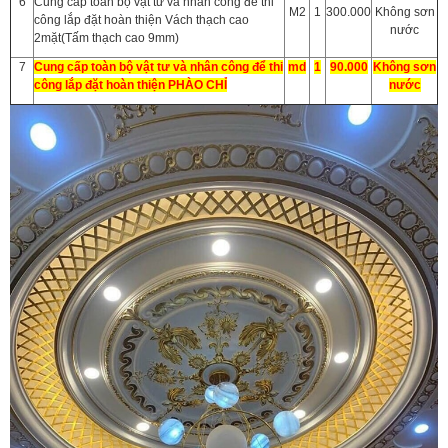
6
Cung cấp toàn bộ vật tư và nhân công để thi
M2
1
300.000
Không sơn
công lắp đặt hoàn thiện Vách thạch cao
nước
2mặt(Tấm thạch cao 9mm)
7
Cung cấp toàn bộ vật tư và nhân công để thi
md
1
90.000
Không sơn
công lắp đặt hoàn thiện PHÀO CHỈ
nước