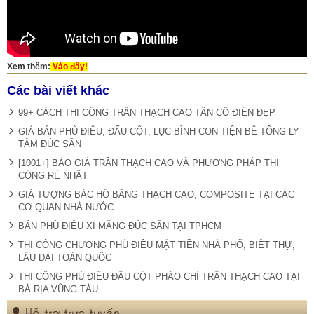
Xem thêm:
Vào đây!
Các bài viết khác
99+ CÁCH THI CÔNG TRẦN THẠCH CAO TÂN CỔ ĐIỂN ĐẸP
GIÁ BÁN PHÙ ĐIÊU, ĐẤU CỘT, LỤC BÌNH CON TIỆN BÊ TÔNG LY
TÂM ĐÚC SẴN
[1001+] BÁO GIÁ TRẦN THẠCH CAO VÀ PHƯƠNG PHÁP THI
CÔNG RẺ NHẤT
GIÁ TƯỢNG BÁC HỒ BẰNG THẠCH CAO, COMPOSITE TẠI CÁC
CƠ QUAN NHÀ NƯỚC
BÁN PHÙ ĐIÊU XI MĂNG ĐÚC SẴN TẠI TPHCM
THI CÔNG CHƯƠNG PHÙ ĐIÊU MẶT TIỀN NHÀ PHỐ, BIỆT THỰ,
LÂU ĐÀI TOÀN QUỐC
THI CÔNG PHÙ ĐIÊU ĐẤU CỘT PHÀO CHỈ TRẦN THẠCH CAO TẠI
BÀ RỊA VŨNG TÀU
Hỗ trợ trực tuyến