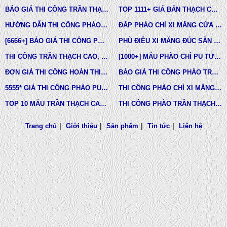
BÁO GIÁ THI CÔNG TRẦN THẠCH CAO TRỌN GÓI MỚI NHẤT
TOP 1111+ GIÁ BÁN THẠCH CAO PHÀO CHỈ, PHÙ ĐIÊU, ĐẦU CỘT TÂN CỔ ĐIỂN
HƯỚNG DẪN THI CÔNG PHÀO CHỈ PU, PHÀO CHỈ THẠCH CAO, PHÀO CHỈ XI MĂNG.
ĐẮP PHÀO CHỈ XI MĂNG CỬA SỔ, CỬA ĐI NHÀ PHỐ, BIỆT THỰ, LÂU ĐÀI TÂN CỔ ĐIỂN
[6666+] BÁO GIÁ THI CÔNG PHÀO CHỈ NHỰA PU MỚI NHẤT
PHÙ ĐIÊU XI MĂNG ĐÚC SẴN NHÀ PHỐ BIỆT THỰ TẠI LONG AN VÀ TÂY NINH
THI CÔNG TRẦN THẠCH CAO, PHÀO CHỈ, PHÙ ĐIÊU TẠI TPHCM
[1000+] MẪU PHÀO CHỈ PU TƯỜNG NHÀ ĐẸP, NẸP CHỈ THẠCH CAO ỐP TƯỜNG
ĐƠN GIÁ THI CÔNG HOÀN THIỆN TRẦN THẠCH CAO TẠI TPHCM
BÁO GIÁ THI CÔNG PHÀO TRẦN THẠCH CAO MỚI NHẤT
5555* GIÁ THI CÔNG PHÀO PU TƯỜNG NHÀ MỚI NHẤT
THI CÔNG PHÀO CHỈ XI MĂNG NHÀ PHỐ, BIỆT THƯ, LÂU ĐÀI DINH THỰ
TOP 10 MẪU TRẦN THẠCH CAO CHUNG CƯ ĐẸP NHẤT
THI CÔNG PHÀO TRẦN THẠCH CAO VĨNH TƯỜNG GIÁ RẺ
Trang chủ
|
Giới thiệu
|
Sản phẩm
|
Tin tức
|
Liên hệ