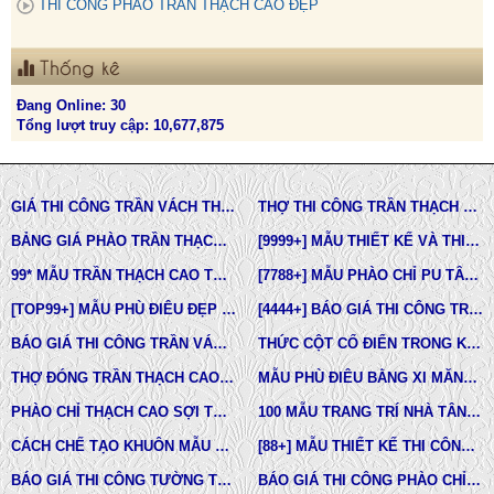
THI CÔNG PHÀO TRẦN THẠCH CAO ĐẸP
Thống kê
Đang Online: 30
Tổng lượt truy cập: 10,677,875
GIÁ THI CÔNG TRẦN VÁCH THẠCH CAO TẠI TPHCM
THỢ THI CÔNG TRẦN THẠCH CAO ĐẸP TẠI TPHCM
BẢNG GIÁ PHÀO TRẦN THẠCH CAO TÂN CỔ ĐIỂN
[9999+] MẪU THIẾT KẾ VÀ THI CÔNG TRẦN THẠCH CAO ĐẸP
99* MẪU TRẦN THẠCH CAO TÂN CỔ ĐIỂN ĐẸP NHẤT HIỆN NAY
[7788+] MẪU PHÀO CHỈ PU TÂN CỔ ĐIỂN ĐẸP NHẤT HIỆN NAY
[TOP99+] MẪU PHÙ ĐIÊU ĐẸP TRONG THIẾT KẾ KIẾN TRÚC
[4444+] BÁO GIÁ THI CÔNG TRỌN GÓI PHÀO CHỈ PU MỚI NHẤT
BÁO GIÁ THI CÔNG TRẦN VÁCH THẠCH CAO TRỌN GÓI
THỨC CỘT CỔ ĐIỂN TRONG KIẾN TRÚC
THỢ ĐÓNG TRẦN THẠCH CAO GIÁ RẺ Ở TPHCM
MẪU PHÙ ĐIÊU BẰNG XI MĂNG ĐÚC SẴN NHÀ PHỐ BIỆT THỰ LÂU ĐÀI TOÀN QUỐC
PHÀO CHỈ THẠCH CAO SỢI THỦY TINH
100 MẪU TRANG TRÍ NHÀ TÂN CỔ ĐIỂN
CÁCH CHẾ TẠO KHUÔN MẪU COMPOSITE ĐÚC BÊ TÔNG -XI MĂNG-THẠCH CAO CÁC LOẠI
[88+] MẪU THIẾT KẾ THI CÔNG TRẦN THẠCH CAO TÂN CỔ ĐIỂN MỚI NHẤT
BÁO GIÁ THI CÔNG TƯỜNG THẠCH CAO, VÁCH THẠCH CAO TƯỜNG NHÀ MỚI NHẤT
BÁO GIÁ THI CÔNG PHÀO CHỈ PU TÂN CỔ ĐIỂN TẠI TPHCM