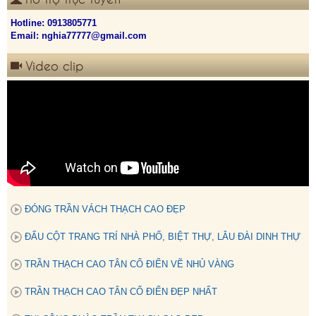
Hotline:
0913805771
Email: nghia77777@gmail.com
Video clip
ĐÓNG TRẦN VÁCH THẠCH CAO ĐẸP
ĐẤU CỘT TRANG TRÍ NHÀ PHỐ, BIỆT THỰ, LÂU ĐÀI DINH THỰ
TRẦN THẠCH CAO TÂN CỔ ĐIỂN VẼ NHỦ VÀNG
TRẦN THẠCH CAO TÂN CỔ ĐIỂN ĐẸP NHẤT