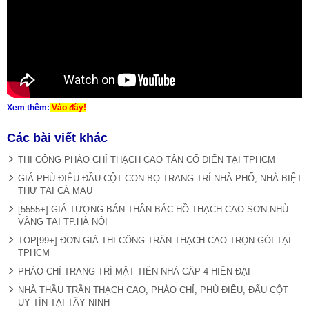
Xem thêm:
Vào đây!
Các bài viết khác
THI CÔNG PHÀO CHỈ THẠCH CAO TÂN CỔ ĐIỂN TẠI TPHCM
GIÁ PHÙ ĐIÊU ĐẦU CỘT CON BỌ TRANG TRÍ NHÀ PHỐ, NHÀ BIỆT
THỰ TẠI CÀ MAU
[5555+] GIÁ TƯỢNG BÁN THÂN BÁC HỒ THẠCH CAO SƠN NHỦ
VÀNG TẠI TP.HÀ NỘI
TOP[99+] ĐƠN GIÁ THI CÔNG TRẦN THẠCH CAO TRỌN GÓI TẠI
TPHCM
PHÀO CHỈ TRANG TRÍ MẶT TIỀN NHÀ CẤP 4 HIỆN ĐẠI
NHÀ THẦU TRẦN THẠCH CAO, PHÀO CHỈ, PHÙ ĐIÊU, ĐẤU CỘT
UY TÍN TẠI TÂY NINH