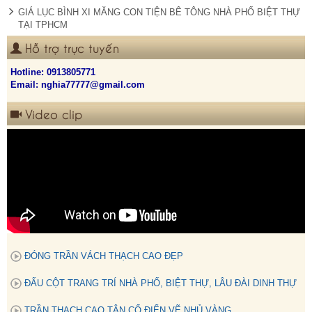
GIÁ LỤC BÌNH XI MĂNG CON TIỆN BÊ TÔNG NHÀ PHỐ BIỆT THỰ
TẠI TPHCM
Hỗ trợ trực tuyến
Hotline:
0913805771
Email: nghia77777@gmail.com
Video clip
ĐÓNG TRẦN VÁCH THẠCH CAO ĐẸP
ĐẤU CỘT TRANG TRÍ NHÀ PHỐ, BIỆT THỰ, LÂU ĐÀI DINH THỰ
TRẦN THẠCH CAO TÂN CỔ ĐIỂN VẼ NHỦ VÀNG