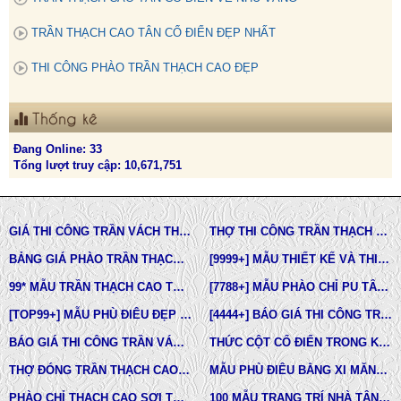
TRẦN THẠCH CAO TÂN CỔ ĐIỂN ĐẸP NHẤT
THI CÔNG PHÀO TRẦN THẠCH CAO ĐẸP
Thống kê
Đang Online: 33
Tổng lượt truy cập: 10,671,751
GIÁ THI CÔNG TRẦN VÁCH THẠCH CAO TẠI TPHCM
THỢ THI CÔNG TRẦN THẠCH CAO ĐẸP TẠI TPHCM
BẢNG GIÁ PHÀO TRẦN THẠCH CAO TÂN CỔ ĐIỂN
[9999+] MẪU THIẾT KẾ VÀ THI CÔNG TRẦN THẠCH CAO ĐẸP
99* MẪU TRẦN THẠCH CAO TÂN CỔ ĐIỂN ĐẸP NHẤT HIỆN NAY
[7788+] MẪU PHÀO CHỈ PU TÂN CỔ ĐIỂN ĐẸP NHẤT HIỆN NAY
[TOP99+] MẪU PHÙ ĐIÊU ĐẸP TRONG THIẾT KẾ KIẾN TRÚC
[4444+] BÁO GIÁ THI CÔNG TRỌN GÓI PHÀO CHỈ PU MỚI NHẤT
BÁO GIÁ THI CÔNG TRẦN VÁCH THẠCH CAO TRỌN GÓI
THỨC CỘT CỔ ĐIỂN TRONG KIẾN TRÚC
THỢ ĐÓNG TRẦN THẠCH CAO GIÁ RẺ Ở TPHCM
MẪU PHÙ ĐIÊU BẰNG XI MĂNG ĐÚC SẴN NHÀ PHỐ BIỆT THỰ LÂU ĐÀI TOÀN QUỐC
PHÀO CHỈ THẠCH CAO SỢI THỦY TINH
100 MẪU TRANG TRÍ NHÀ TÂN CỔ ĐIỂN