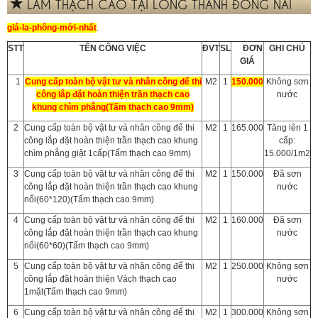
LÀM THẠCH CAO TẠI LONG THÀNH ĐỒNG NAI
giá-la-phông-mới-nhất
.
STT
TÊN CÔNG VIỆC
ĐVT
SL
ĐƠN
GHI CHÚ
GIÁ
1
Cung cấp toàn bộ vật tư và nhân công để thi
M2
1
150.000
Không sơn
công lắp đặt hoàn thiện trần thạch cao
nước
khung chìm phẳng(Tấm thạch cao 9mm)
2
Cung cấp toàn bộ vật tư và nhân công để thi
M2
1
165.000
Tăng lên 1
công lắp đặt hoàn thiện trần thạch cao khung
cấp:
chìm phẳng giật 1cấp(Tấm thạch cao 9mm)
15.000/1m2
3
Cung cấp toàn bộ vật tư và nhân công để thi
M2
1
150.000
Đã sơn
công lắp đặt hoàn thiện trần thạch cao khung
nước
nổi(60*120)(Tấm thạch cao 9mm)
4
Cung cấp toàn bộ vật tư và nhân công để thi
M2
1
160.000
Đã sơn
công lắp đặt hoàn thiện trần thạch cao khung
nước
nổi(60*60)(Tấm thạch cao 9mm)
5
Cung cấp toàn bộ vật tư và nhân công để thi
M2
1
250.000
Không sơn
công lắp đặt hoàn thiện Vách thạch cao
nước
1mặt(Tấm thạch cao 9mm)
6
Cung cấp toàn bộ vật tư và nhân công để thi
M2
1
300.000
Không sơn