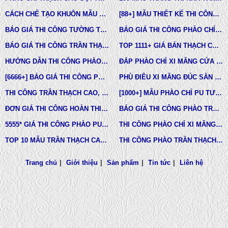
CÁCH CHẾ TẠO KHUÔN MẪU COMPOSITE ĐÚC BÊ TÔNG -XI MĂNG-THẠCH CAO CÁC LOẠI
[88+] MẪU THIẾT KẾ THI CÔNG TRẦN THẠCH CAO TÂN CỔ ĐIỂN MỚI NHẤT
BÁO GIÁ THI CÔNG TƯỜNG THẠCH CAO, VÁCH THẠCH CAO TƯỜNG NHÀ MỚI NHẤT
BÁO GIÁ THI CÔNG PHÀO CHỈ PU TÂN CỔ ĐIỂN TẠI TPHCM
BÁO GIÁ THI CÔNG TRẦN THẠCH CAO TRỌN GÓI MỚI NHẤT
TOP 1111+ GIÁ BÁN THẠCH CAO PHÀO CHỈ, PHÙ ĐIÊU, ĐẦU CỘT TÂN CỔ ĐIỂN
HƯỚNG DẪN THI CÔNG PHÀO CHỈ PU, PHÀO CHỈ THẠCH CAO, PHÀO CHỈ XI MĂNG.
ĐẮP PHÀO CHỈ XI MĂNG CỬA SỔ, CỬA ĐI NHÀ PHỐ, BIỆT THỰ, LÂU ĐÀI TÂN CỔ ĐIỂN
[6666+] BÁO GIÁ THI CÔNG PHÀO CHỈ NHỰA PU MỚI NHẤT
PHÙ ĐIÊU XI MĂNG ĐÚC SẴN NHÀ PHỐ BIỆT THỰ TẠI LONG AN VÀ TÂY NINH
THI CÔNG TRẦN THẠCH CAO, PHÀO CHỈ, PHÙ ĐIÊU TẠI TPHCM
[1000+] MẪU PHÀO CHỈ PU TƯỜNG NHÀ ĐẸP, NẸP CHỈ THẠCH CAO ỐP TƯỜNG
ĐƠN GIÁ THI CÔNG HOÀN THIỆN TRẦN THẠCH CAO TẠI TPHCM
BÁO GIÁ THI CÔNG PHÀO TRẦN THẠCH CAO MỚI NHẤT
5555* GIÁ THI CÔNG PHÀO PU TƯỜNG NHÀ MỚI NHẤT
THI CÔNG PHÀO CHỈ XI MĂNG NHÀ PHỐ, BIỆT THƯ, LÂU ĐÀI DINH THỰ
TOP 10 MẪU TRẦN THẠCH CAO CHUNG CƯ ĐẸP NHẤT
THI CÔNG PHÀO TRẦN THẠCH CAO VĨNH TƯỜNG GIÁ RẺ
Trang chủ
|
Giới thiệu
|
Sản phẩm
|
Tin tức
|
Liên hệ