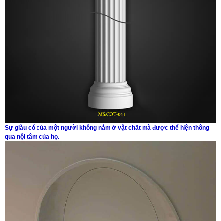
Sự giàu có của một người không nằm ở vật chất mà được thể hiện thông
qua nội tâm của họ.