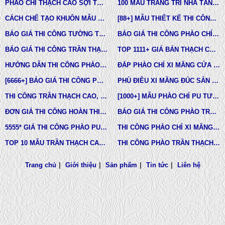
PHÀO CHỈ THẠCH CAO SỢI THỦY TINH
100 MẪU TRANG TRÍ NHÀ TÂN CỔ ĐIỂN
CÁCH CHẾ TẠO KHUÔN MẪU COMPOSITE ĐÚC BÊ TÔNG -XI MĂNG-THẠCH CAO CÁC LOẠI
[88+] MẪU THIẾT KẾ THI CÔNG TRẦN THẠCH CAO TÂN CỔ ĐIỂN MỚI NHẤT
BÁO GIÁ THI CÔNG TƯỜNG THẠCH CAO, VÁCH THẠCH CAO TƯỜNG NHÀ MỚI NHẤT
BÁO GIÁ THI CÔNG PHÀO CHỈ PU TÂN CỔ ĐIỂN TẠI TPHCM
BÁO GIÁ THI CÔNG TRẦN THẠCH CAO TRỌN GÓI MỚI NHẤT
TOP 1111+ GIÁ BÁN THẠCH CAO PHÀO CHỈ, PHÙ ĐIÊU, ĐẦU CỘT TÂN CỔ ĐIỂN
HƯỚNG DẪN THI CÔNG PHÀO CHỈ PU, PHÀO CHỈ THẠCH CAO, PHÀO CHỈ XI MĂNG.
ĐẮP PHÀO CHỈ XI MĂNG CỬA SỔ, CỬA ĐI NHÀ PHỐ, BIỆT THỰ, LÂU ĐÀI TÂN CỔ ĐIỂN
[6666+] BÁO GIÁ THI CÔNG PHÀO CHỈ NHỰA PU MỚI NHẤT
PHÙ ĐIÊU XI MĂNG ĐÚC SẴN NHÀ PHỐ BIỆT THỰ TẠI LONG AN VÀ TÂY NINH
THI CÔNG TRẦN THẠCH CAO, PHÀO CHỈ, PHÙ ĐIÊU TẠI TPHCM
[1000+] MẪU PHÀO CHỈ PU TƯỜNG NHÀ ĐẸP, NẸP CHỈ THẠCH CAO ỐP TƯỜNG
ĐƠN GIÁ THI CÔNG HOÀN THIỆN TRẦN THẠCH CAO TẠI TPHCM
BÁO GIÁ THI CÔNG PHÀO TRẦN THẠCH CAO MỚI NHẤT
5555* GIÁ THI CÔNG PHÀO PU TƯỜNG NHÀ MỚI NHẤT
THI CÔNG PHÀO CHỈ XI MĂNG NHÀ PHỐ, BIỆT THƯ, LÂU ĐÀI DINH THỰ
TOP 10 MẪU TRẦN THẠCH CAO CHUNG CƯ ĐẸP NHẤT
THI CÔNG PHÀO TRẦN THẠCH CAO VĨNH TƯỜNG GIÁ RẺ
Trang chủ
|
Giới thiệu
|
Sản phẩm
|
Tin tức
|
Liên hệ