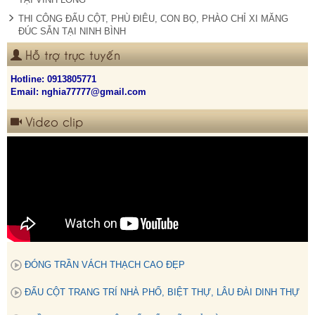
THI CÔNG ĐẤU CỘT, PHÙ ĐIÊU, CON BỌ, PHÀO CHỈ XI MĂNG
ĐÚC SẴN TẠI NINH BÌNH
Hỗ trợ trực tuyến
Hotline:
0913805771
Email: nghia77777@gmail.com
Video clip
ĐÓNG TRẦN VÁCH THẠCH CAO ĐẸP
ĐẤU CỘT TRANG TRÍ NHÀ PHỐ, BIỆT THỰ, LÂU ĐÀI DINH THỰ