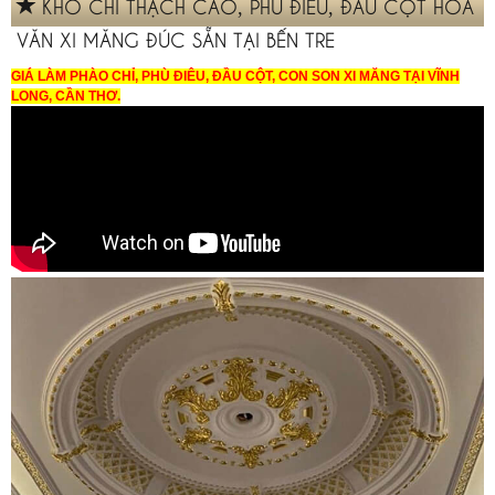
KHO CHỈ THẠCH CAO, PHÙ ĐIÊU, ĐẤU CỘT HOA
VĂN XI MĂNG ĐÚC SẴN TẠI BẾN TRE
GIÁ LÀM PHÀO CHỈ, PHÙ ĐIÊU, ĐẦU CỘT, CON SON XI MĂNG TẠI VĨNH
LONG, CẦN THƠ.