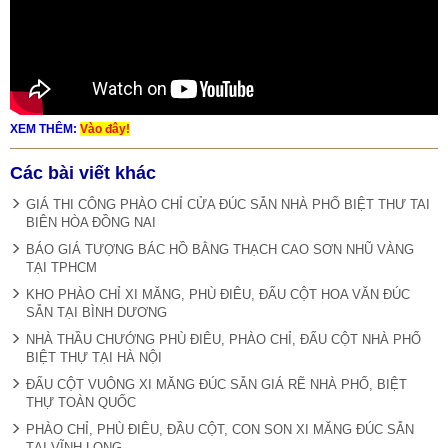
XEM THÊM:
Vào đây!
Các bài viết khác
GIÁ THI CÔNG PHÀO CHỈ CỬA ĐÚC SẴN NHÀ PHỐ BIỆT THƯ TAI
BIÊN HÒA ĐỒNG NAI
BÁO GIÁ TƯỢNG BÁC HỒ BẰNG THẠCH CAO SƠN NHŨ VÀNG
TẠI TPHCM
KHO PHÀO CHỈ XI MĂNG, PHÙ ĐIÊU, ĐẤU CỘT HOA VĂN ĐÚC
SẴN TẠI BÌNH DƯƠNG
NHÀ THẦU CHƯỚNG PHÙ ĐIÊU, PHÀO CHỈ, ĐẤU CỘT NHÀ PHỐ
BIỆT THỰ TẠI HÀ NỘI
ĐẤU CỘT VUÔNG XI MĂNG ĐÚC SẴN GIÁ RẼ NHÀ PHỐ, BIỆT
THỰ TOÀN QUỐC
PHÀO CHỈ, PHÙ ĐIÊU, ĐẦU CỘT, CON SON XI MĂNG ĐÚC SẴN
TẠI VĨNH LONG