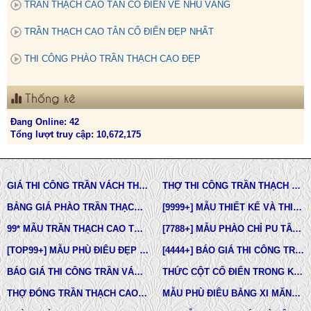
TRẦN THẠCH CAO TÂN CỔ ĐIỂN VẼ NHỦ VÀNG
TRẦN THẠCH CAO TÂN CỔ ĐIỂN ĐẸP NHẤT
THI CÔNG PHÀO TRẦN THẠCH CAO ĐẸP
Thống kê
Đang Online: 42
Tổng lượt truy cập: 10,672,175
GIÁ THI CÔNG TRẦN VÁCH THẠCH CAO TẠI TPHCM
THỢ THI CÔNG TRẦN THẠCH CAO ĐẸP TẠI TPHCM
BẢNG GIÁ PHÀO TRẦN THẠCH CAO TÂN CỔ ĐIỂN
[9999+] MẪU THIẾT KẾ VÀ THI CÔNG TRẦN THẠCH CAO ĐẸP
99* MẪU TRẦN THẠCH CAO TÂN CỔ ĐIỂN ĐẸP NHẤT HIỆN NAY
[7788+] MẪU PHÀO CHỈ PU TÂN CỔ ĐIỂN ĐẸP NHẤT HIỆN NAY
[TOP99+] MẪU PHÙ ĐIÊU ĐẸP TRONG THIẾT KẾ KIẾN TRÚC
[4444+] BÁO GIÁ THI CÔNG TRỌN GÓI PHÀO CHỈ PU MỚI NHẤT
BÁO GIÁ THI CÔNG TRẦN VÁCH THẠCH CAO TRỌN GÓI
THỨC CỘT CỔ ĐIỂN TRONG KIẾN TRÚC
THỢ ĐÓNG TRẦN THẠCH CAO GIÁ RẺ Ở TPHCM
MẪU PHÙ ĐIÊU BẰNG XI MĂNG ĐÚC SẴN NHÀ PHỐ BIỆT THỰ LÂU ĐÀI TOÀN QUỐC