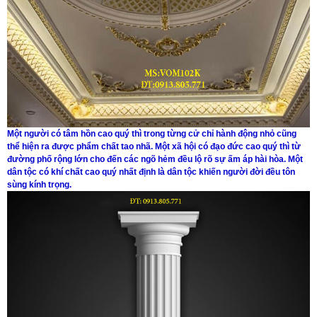
Một người có tâm hồn cao quý thì trong từng cử chỉ hành động nhỏ cũng
thể hiện ra được phẩm chất tao nhã. Một xã hội có đạo đức cao quý thì từ
đường phố rộng lớn cho đến các ngõ hẻm đều lộ rõ sự ấm áp hài hòa. Một
dân tộc có khí chất cao quý nhất định là dân tộc khiến người đời đều tôn
sùng kính trọng.