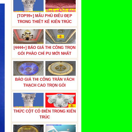
[TOP99+] MẪU PHÙ ĐIÊU ĐẸP
TRONG THIẾT KẾ KIẾN TRÚC
[4444+] BÁO GIÁ THI CÔNG TRỌN
GÓI PHÀO CHỈ PU MỚI NHẤT
BÁO GIÁ THI CÔNG TRẦN VÁCH
THẠCH CAO TRỌN GÓI
THỨC CỘT CỔ ĐIỂN TRONG KIẾN
TRÚC