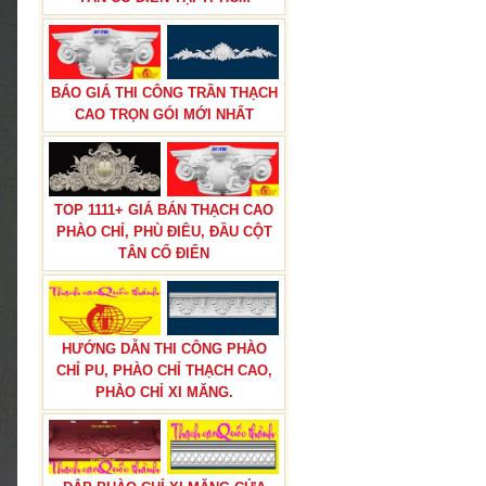
BÁO GIÁ THI CÔNG TRẦN THẠCH
CAO TRỌN GÓI MỚI NHẤT
TOP 1111+ GIÁ BÁN THẠCH CAO
PHÀO CHỈ, PHÙ ĐIÊU, ĐẦU CỘT
TÂN CỔ ĐIỂN
HƯỚNG DẪN THI CÔNG PHÀO
CHỈ PU, PHÀO CHỈ THẠCH CAO,
PHÀO CHỈ XI MĂNG.