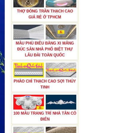
THỢ ĐÓNG TRẦN THẠCH CAO
GIÁ RẺ Ở TPHCM
MẪU PHÙ ĐIÊU BẰNG XI MĂNG
ĐÚC SẴN NHÀ PHỐ BIỆT THỰ
LÂU ĐÀI TOÀN QUỐC
PHÀO CHỈ THẠCH CAO SỢI THỦY
TINH
100 MẪU TRANG TRÍ NHÀ TÂN CỔ
ĐIỂN