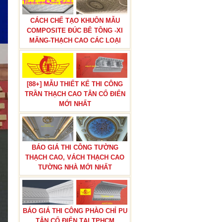
CÁCH CHẾ TẠO KHUÔN MẪU
COMPOSITE ĐÚC BÊ TÔNG -XI
MĂNG-THẠCH CAO CÁC LOẠI
[88+] MẪU THIẾT KẾ THI CÔNG
TRẦN THẠCH CAO TÂN CỔ ĐIỂN
MỚI NHẤT
BÁO GIÁ THI CÔNG TƯỜNG
THẠCH CAO, VÁCH THẠCH CAO
TƯỜNG NHÀ MỚI NHẤT
BÁO GIÁ THI CÔNG PHÀO CHỈ PU
TÂN CỔ ĐIỂN TẠI TPHCM