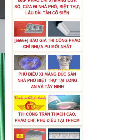
ĐẮP PHÀO CHỈ XI MĂNG CỬA
SỔ, CỬA ĐI NHÀ PHỐ, BIỆT THỰ,
LÂU ĐÀI TÂN CỔ ĐIỂN
[6666+] BÁO GIÁ THI CÔNG PHÀO
CHỈ NHỰA PU MỚI NHẤT
PHÙ ĐIÊU XI MĂNG ĐÚC SẴN
NHÀ PHỐ BIỆT THỰ TẠI LONG
AN VÀ TÂY NINH
THI CÔNG TRẦN THẠCH CAO,
PHÀO CHỈ, PHÙ ĐIÊU TẠI TPHCM
BÁO GIÁ THI CÔNG PHÀO CHỈ
PU TÂN CỔ ĐIỂN TẠI TPHCM