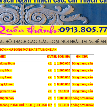
ÁC HỒ THẠCH CAO CÁC LOẠI MỚI NHẤT TẠI NGHỆ AN
SƠN NHŨ ĐỒNG MỚI NHẤT TẠI NGHỆ AN.
VIỆC
ĐVT
SL
ĐƠN GIÁ
GHI CHÚ
 đồng 80cm
cái
1
1.800.000
Đóng thùng sẵn
rắng 80cm
cái
1
1.500.000
Đóng thùng sẵn
ắng 1 mét
cái
1
5.500.000
Đóng thùng sẵn
ng 1,2 mét
cái
1
6.500.000
Đóng thùng sẵn
g thạch cao
cái
1
180.000
Đóng thùng sẵn
 thạch cao
cái
1
1.000.000
Không sơn nước
ể thi công PHÀO CHỈ PU-THẠCH CAO
md
1
100.000
Không sơn nước