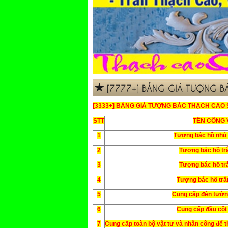
[7777+] BẢNG GIÁ TƯỢNG B
[3333+] BẢNG GIÁ TƯỢNG BÁC THẠCH CAO 
STT
TÊN CÔNG 
1
Tượng bác hồ nhủ
2
Tượng bác hồ t
3
Tượng bác hồ tr
4
Tượng bác hồ trắ
5
Cung cấp đèn tườn
6
Cung cấp đầu cột
7
Cung cấp toàn bộ vật tư và nhân công đ