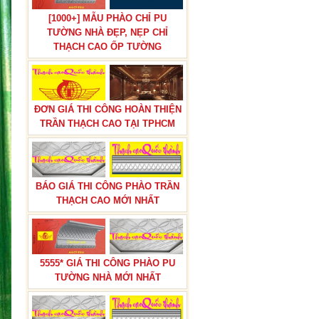
[1000+] MẪU PHÀO CHỈ PU
TƯỜNG NHÀ ĐẸP, NẸP CHỈ
THẠCH CAO ỐP TƯỜNG
ĐƠN GIÁ THI CÔNG HOÀN THIỆN
BÁO GIÁ THI CÔNG TRẦN THẠCH
TRẦN THẠCH CAO TẠI TPHCM
CAO TRỌN GÓI
BÁO GIÁ THI CÔNG PHÀO TRẦN
THẠCH CAO MỚI NHẤT
BÁN ĐÔN HOA,TRỤ ĐÔN HOA
5555* GIÁ THI CÔNG PHÀO PU
CƯỚI TRANG TRÍ LỐI ĐI NHÀ
TƯỜNG NHÀ MỚI NHẤT
HÀNG TIỆC CƯỚI