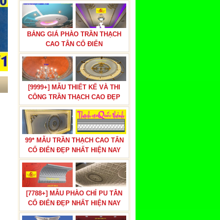
BẢNG GIÁ PHÀO TRẦN THẠCH
CAO TÂN CỔ ĐIỂN
[9999+] MẪU THIẾT KẾ VÀ THI
CÔNG TRẦN THẠCH CAO ĐẸP
99* MẪU TRẦN THẠCH CAO TÂN
CỔ ĐIỂN ĐẸP NHẤT HIỆN NAY
[7788+] MẪU PHÀO CHỈ PU TÂN
CỔ ĐIỂN ĐẸP NHẤT HIỆN NAY