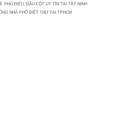
 PHÙ ĐIÊU, ĐẤU CỘT UY TÍN TẠI TÂY NINH
TÔNG NHÀ PHỐ BIỆT THỰ TẠI TPHCM