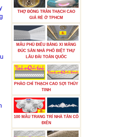
y
THỢ ĐÓNG TRẦN THẠCH CAO
g
GIÁ RẺ Ở TPHCM
MẪU PHÙ ĐIÊU BẰNG XI MĂNG
ĐÚC SẴN NHÀ PHỐ BIỆT THỰ
êu
LÂU ĐÀI TOÀN QUỐC
PHÀO CHỈ THẠCH CAO SỢI THỦY
TINH
n
100 MẪU TRANG TRÍ NHÀ TÂN CỔ
ĐIỂN