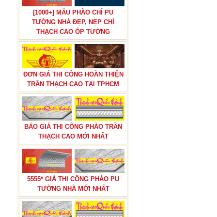
[1000+] MẪU PHÀO CHỈ PU
TƯỜNG NHÀ ĐẸP, NẸP CHỈ
THẠCH CAO ỐP TƯỜNG
BÁO GIÁ THI CÔNG PHÀO CHỈ
PU TÂN CỔ ĐIỂN TẠI TPHCM
ĐƠN GIÁ THI CÔNG HOÀN THIỆN
TRẦN THẠCH CAO TẠI TPHCM
BÁO GIÁ THI CÔNG PHÀO TRẦN
BÁO GIÁ THI CÔNG TRẦN THẠCH
THẠCH CAO MỚI NHẤT
CAO TRỌN GÓI
5555* GIÁ THI CÔNG PHÀO PU
TƯỜNG NHÀ MỚI NHẤT