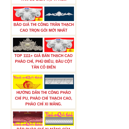
BÁO GIÁ THI CÔNG TRẦN THẠCH
CAO TRỌN GÓI MỚI NHẤT
TOP 1111+ GIÁ BÁN THẠCH CAO
PHÀO CHỈ, PHÙ ĐIÊU, ĐẦU CỘT
TÂN CỔ ĐIỂN
HƯỚNG DẪN THI CÔNG PHÀO
CHỈ PU, PHÀO CHỈ THẠCH CAO,
PHÀO CHỈ XI MĂNG.