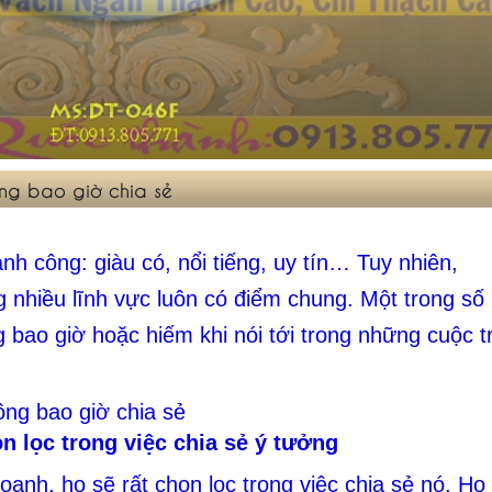
ng bao giờ chia sẻ
ành công: giàu có, nổi tiếng, uy tín… Tuy nhiên,
 nhiều lĩnh vực luôn có điểm chung. Một trong số
 bao giờ hoặc hiếm khi nói tới trong những cuộc t
n lọc trong việc chia sẻ ý tưởng
anh, họ sẽ rất chọn lọc trong việc chia sẻ nó. Họ