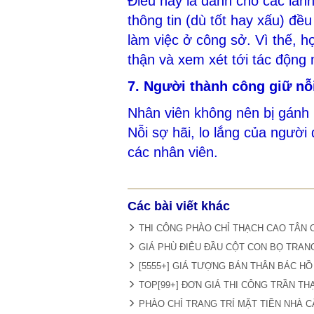
Điều này là dành cho các lãnh
thông tin (dù tốt hay xấu) đều
làm việc ở công sở. Vì thế, h
thận và xem xét tới tác động
7. Người thành công giữ nỗ
Nhân viên không nên bị gánh 
Nỗi sợ hãi, lo lắng của người
các nhân viên.
Các bài viết khác
THI CÔNG PHÀO CHỈ THẠCH CAO TÂN 
GIÁ PHÙ ĐIÊU ĐẦU CỘT CON BỌ TRANG
[5555+] GIÁ TƯỢNG BÁN THÂN BÁC HỒ
TOP[99+] ĐƠN GIÁ THI CÔNG TRẦN TH
PHÀO CHỈ TRANG TRÍ MẶT TIỀN NHÀ CẤ