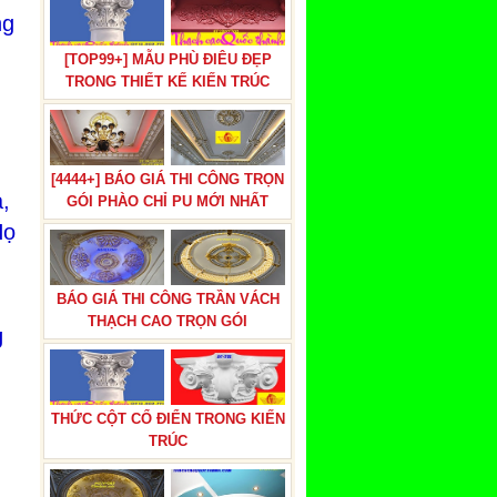
ng
[TOP99+] MẪU PHÙ ĐIÊU ĐẸP
TRONG THIẾT KẾ KIẾN TRÚC
[4444+] BÁO GIÁ THI CÔNG TRỌN
,
GÓI PHÀO CHỈ PU MỚI NHẤT
Họ
BÁO GIÁ THI CÔNG TRẦN VÁCH
THẠCH CAO TRỌN GÓI
g
THỨC CỘT CỔ ĐIỂN TRONG KIẾN
TRÚC