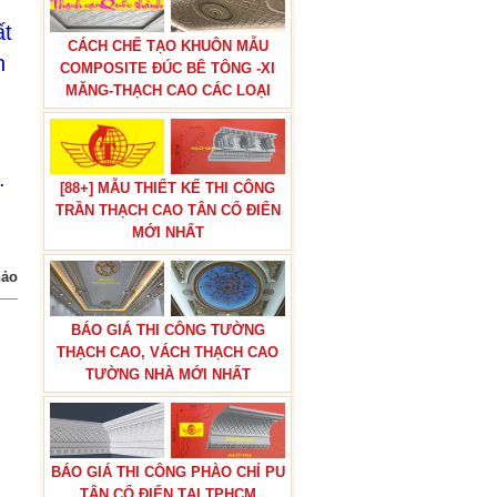
ất
CÁCH CHẾ TẠO KHUÔN MẪU
n
COMPOSITE ĐÚC BÊ TÔNG -XI
MĂNG-THẠCH CAO CÁC LOẠI
.
[88+] MẪU THIẾT KẾ THI CÔNG
TRẦN THẠCH CAO TÂN CỔ ĐIỂN
MỚI NHẤT
hảo
BÁO GIÁ THI CÔNG TƯỜNG
THẠCH CAO, VÁCH THẠCH CAO
TƯỜNG NHÀ MỚI NHẤT
BÁO GIÁ THI CÔNG PHÀO CHỈ PU
TÂN CỔ ĐIỂN TẠI TPHCM