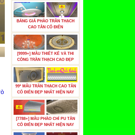
BẢNG GIÁ PHÀO TRẦN THẠCH
CAO TÂN CỔ ĐIỂN
[9999+] MẪU THIẾT KẾ VÀ THI
CÔNG TRẦN THẠCH CAO ĐẸP
99* MẪU TRẦN THẠCH CAO TÂN
rò
CỔ ĐIỂN ĐẸP NHẤT HIỆN NAY
[7788+] MẪU PHÀO CHỈ PU TÂN
CỔ ĐIỂN ĐẸP NHẤT HIỆN NAY