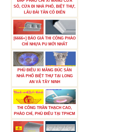
ĐẮP PHÀO CHỈ XI MĂNG CỬA
SỔ, CỬA ĐI NHÀ PHỐ, BIỆT THỰ,
LÂU ĐÀI TÂN CỔ ĐIỂN
[6666+] BÁO GIÁ THI CÔNG PHÀO
CHỈ NHỰA PU MỚI NHẤT
PHÙ ĐIÊU XI MĂNG ĐÚC SẴN
NHÀ PHỐ BIỆT THỰ TẠI LONG
AN VÀ TÂY NINH
THI CÔNG TRẦN THẠCH CAO,
PHÀO CHỈ, PHÙ ĐIÊU TẠI TPHCM