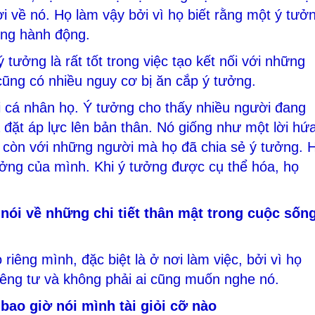
i về nó. Họ làm vậy bởi vì họ biết rằng một ý tưở
ông hành động.
 tưởng là rất tốt trong việc tạo kết nối với những
cũng có nhiều nguy cơ bị ăn cắp ý tưởng.
ới cá nhân họ. Ý tưởng cho thấy nhiều người đang
đặt áp lực lên bản thân. Nó giống như một lời hứa
 còn với những người mà họ đã chia sẻ ý tưởng. 
ởng của mình. Khi ý tưởng được cụ thể hóa, họ
nói về những chi tiết thân mật trong cuộc sốn
riêng mình, đặc biệt là ở nơi làm việc, bởi vì họ
riêng tư và không phải ai cũng muốn nghe nó.
bao giờ nói mình tài giỏi cỡ nào