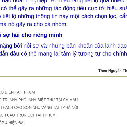
 đạo doanh nghiệp. Họ hiểu rằng tiết lộ quá nhiều
 có thể gây ra những tác động tiêu cực tới hiệu su
ọ tiết lộ những thông tin này một cách chọn lọc, cẩ
 mà nó gây ra cho cả nhóm.
i sợ hãi cho riêng mình
nặng bởi nỗi sợ và những băn khoăn của lãnh đạo
 dẫn đầu có thể mang lại tâm lý tương tự cho chính
Theo Nguyễn T
CỔ ĐIỂN TẠI TPHCM
 TRÍ NHÀ PHỐ, NHÀ BIỆT THỰ TẠI CÀ MAU
 THẠCH CAO SƠN NHỦ VÀNG TẠI TP.HÀ NỘI
ẠCH CAO TRỌN GÓI TẠI TPHCM
P 4 HIỆN ĐẠI