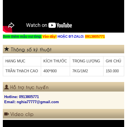
Xem th
êm mẫu vui lòng:
Vào
đ
ây
!
HOẶC ĐT-ZALO:
0913805771
Thông số kỹ thuật
HẠNG MỤC
KÍCH THƯỚC
TRỌNG LƯỢNG
GHI CHÚ
TRẦN THẠCH CAO
400*800
7KG/1M2
150.000
Hỗ trợ trực tuyến
Hotline:
0913805771
Email: nghia77777@gmail.com
Video clip