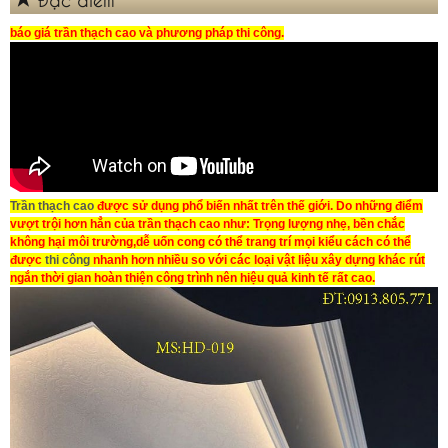
báo giá trần thạch cao và phương pháp thi công.
Trần thạch cao
được sử dụng phổ biến nhất trên thế giới. Do những điểm
vượt trội hơn hẳn của
trần thạch cao
như: Trọng lượng nhẹ, bền chắc
không hại môi trường,dễ uốn cong có thể trang trí mọi kiểu cách có thể
được
thi công
nhanh hơn nhiều so với các loại
vật liệu xây dựng
khác rút
ngắn thời gian hoàn thiện công trình nên hiệu quả kinh tế rất cao.