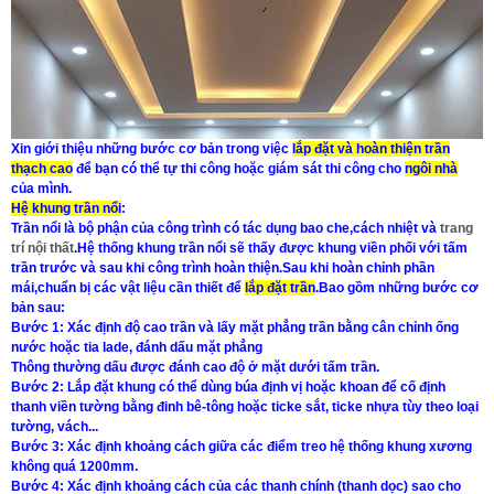
Xin giới thiệu những bước cơ bản trong việc
lắp đặt và hoàn thiện trần
thạch cao
để bạn có thể tự thi công hoặc giám sát thi công cho
ngôi nhà
của mình.
Hệ khung trần nổi
:
Trần nổi là bộ phận của công trình có tác dụng bao che,cách nhiệt và
trang
trí nội thất
.Hệ thống khung trần nổi sẽ thấy được khung viền phối với tấm
trần trước và sau khi công trình hoàn thiện.Sau khi hoàn chỉnh phần
mái,chuẩn bị các vật liệu cần thiết để
lắp đặt trần
.Bao gồm những bước cơ
bản sau:
Bước 1:
Xác định độ cao trần và lấy mặt phẳng trần bằng cân chỉnh ống
nước hoặc tia lade, đánh dấu mặt phẳng
Thông thường dấu được đánh cao độ ở mặt dưới tấm trần.
Bước 2:
Lắp đặt khung có thể dùng búa định vị hoặc khoan để cố định
thanh viền tường bằng đinh bê-tông hoặc ticke sắt, ticke nhựa tùy theo loại
tường, vách
...
Bước 3:
Xác định khoảng cách giữa các điểm treo hệ thống khung xương
không quá 1200mm.
Bước 4:
Xác định khoảng cách của các thanh chính (thanh dọc) sao cho