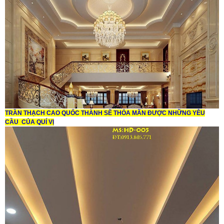
TRẦN THẠCH CAO QUỐC THÀNH SẼ THỎA MÃN ĐƯỢC NHỮNG YÊU
CẦU CỦA QUÍ VỊ