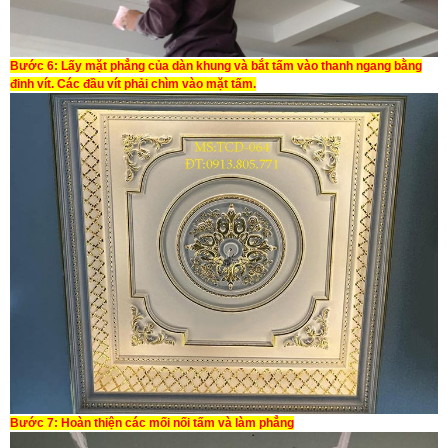
Bước 6:
Lấy mặt phẳng của dàn khung và bắt tấm vào thanh ngang bằng
đinh vít. Các đầu vít phải chìm vào mặt tấm.
Bước 7:
Hoàn thiện các mối nối tấm và làm phẳng