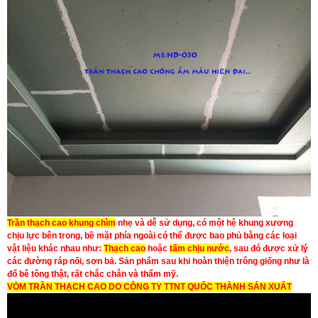
Trần thạch cao khung chìm
nhẹ và dễ sử dụng, có một hệ khung xương
chịu lực bên trong, bề mặt phía ngoài có thể được bao phủ bằng các loại
vật liệu khác nhau như:
Thạch cao
hoặc
tấm chịu nước
, sau đó được xử lý
các đường ráp nối, sơn bả. Sản phẩm sau khi hoàn thiện trông giống như là
đổ bê tông thật, rất chắc chắn và thẩm mỹ.
VÒM TRẦN THẠCH CAO DO CÔNG TY TTNT QUỐC THÀNH SẢN XUẤT