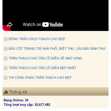
ĐÓNG TRẦN VÁCH THẠCH CAO ĐẸP
ĐẤU CỘT TRANG TRÍ NHÀ PHỐ, BIỆT THỰ, LÂU ĐÀI DINH THỰ
TRẦN THẠCH CAO TÂN CỔ ĐIỂN VẼ NHỦ VÀNG
TRẦN THẠCH CAO TÂN CỔ ĐIỂN ĐẸP NHẤT
THI CÔNG PHÀO TRẦN THẠCH CAO ĐẸP
Thống kê
Đang Online: 34
Tổng lượt truy cập: 10,677,481