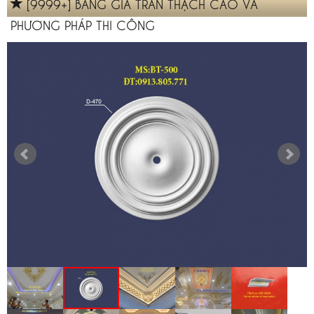
[9999+] BẢNG GIÁ TRẦN THẠCH CAO VÀ
PHƯƠNG PHÁP THI CÔNG