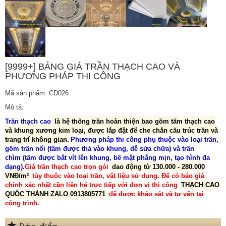
[9999+] BẢNG GIÁ TRẦN THẠCH CAO VÀ
PHƯƠNG PHÁP THI CÔNG
Mã sản phẩm: CD026
Mô tả:
Trần thạch cao
là hệ thống trần hoàn thiện bao gồm tấm thạch cao
và khung xương kim loại, được lắp đặt để che chắn cấu trúc trần và
trang trí không gian.
Phương pháp thi công phụ thuộc vào loại trần,
gồm
trần nổi
(tấm được thả vào khung, dễ sửa chữa) và
trần
chìm
(tấm được bắt vít lên khung, bề mặt phẳng mịn, tạo hình đa
dạng).
Giá trần thạch cao trọn gói
dao động từ
130.000 - 280.000
VNĐ/m²
tùy thuộc vào loại trần, vật liệu sử dụng. Để có báo giá
chính xác nhất cần liên hệ trực tiếp với đơn vị thi công
THẠCH CAO
QUỐC THÀNH ZALO 0913805771
để được khảo sát và tư vấn tại
công trình.
Đặc điểm