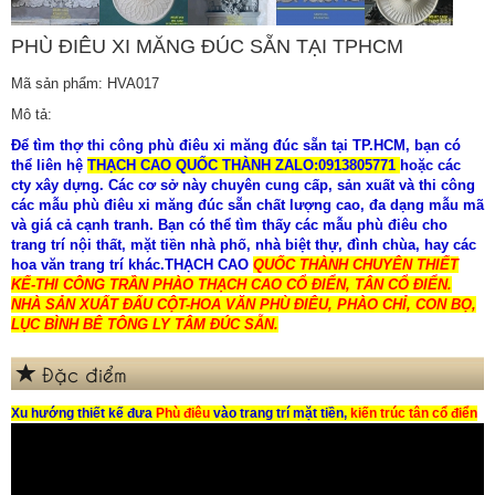
PHÙ ĐIÊU XI MĂNG ĐÚC SẴN TẠI TPHCM
Mã sản phẩm: HVA017
Mô tả:
Để tìm thợ thi công phù điêu xi măng đúc sẵn tại TP.HCM, bạn có
thể liên hệ
THẠCH CAO QUỐC THÀNH ZALO:0913805771
hoặc các
cty xây dựng
. Các cơ sở này chuyên cung cấp, sản xuất và thi công
các mẫu phù điêu xi măng đúc sẵn chất lượng cao, đa dạng mẫu mã
và giá cả cạnh tranh. Bạn có thể tìm thấy các mẫu phù điêu cho
trang trí nội thất, mặt tiền nhà phố, nhà biệt thự, đình chùa, hay các
hoa văn trang trí khác.THẠCH CAO
QUỐC THÀNH CHUYÊN THIẾT
KẾ-THI CÔNG TRẦN PHÀO THẠCH CAO CỔ ĐIỂN, TÂN CỔ ĐIỂN.
NHÀ SẢN XUẤT ĐẤU CỘT-HOA VĂN PHÙ ĐIÊU, PHÀO CHỈ, CON BỌ,
LỤC BÌNH BÊ TÔNG LY TÂM ĐÚC SẴN.
Đặc điểm
Xu hướng thiết kế đưa
Phù điêu
vào
trang trí mặt tiền
,
kiến trúc tân cổ điển