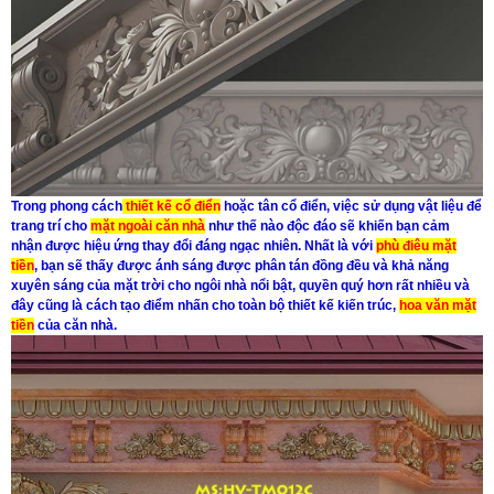
Trong phong cách
thiết kế cổ điển
hoặc
tân cổ điển
, việc sử dụng vật liệu để
trang trí cho
mặt ngoài căn nhà
như thế nào độc đáo sẽ khiến bạn cảm
nhận được hiệu ứng thay đổi đáng ngạc nhiên. Nhất là với
phù điêu mặt
tiền
, bạn sẽ thấy được ánh sáng được phân tán đồng đều và khả năng
xuyên sáng của mặt trời cho ngôi nhà nổi bật, quyền quý hơn rất nhiều và
đây cũng là cách tạo điểm nhấn cho toàn bộ
thiết kế kiến trúc
,
hoa văn mặt
tiền
của căn nhà.