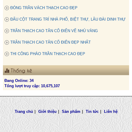
ĐÓNG TRẦN VÁCH THẠCH CAO ĐẸP
ĐẤU CỘT TRANG TRÍ NHÀ PHỐ, BIỆT THỰ, LÂU ĐÀI DINH THỰ
TRẦN THẠCH CAO TÂN CỔ ĐIỂN VẼ NHỦ VÀNG
TRẦN THẠCH CAO TÂN CỔ ĐIỂN ĐẸP NHẤT
THI CÔNG PHÀO TRẦN THẠCH CAO ĐẸP
Thống kê
Đang Online: 34
Tổng lượt truy cập: 10,675,107
Trang chủ
|
Giới thiệu
|
Sản phẩm
|
Tin tức
|
Liên hệ