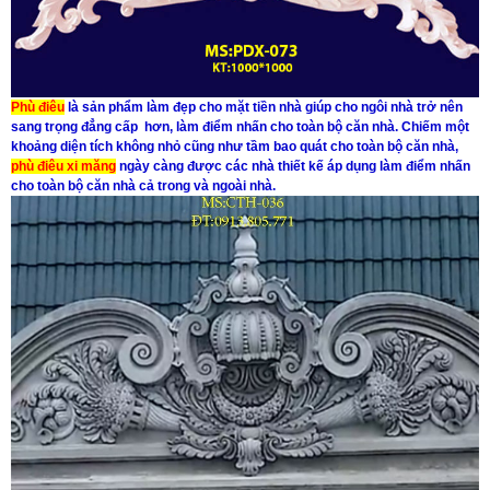
Phù điêu
là sản phẩm làm đẹp cho mặt tiền nhà giúp cho ngôi nhà trở nên
sang trọng đẳng cấp hơn, làm điểm nhấn cho toàn bộ căn nhà. Chiếm một
khoảng diện tích không nhỏ cũng như tầm bao quát cho toàn bộ căn nhà,
phù điêu xi măng
ngày càng được các nhà thiết kế áp dụng làm điểm nhấn
cho toàn bộ căn nhà cả trong và ngoài nhà.