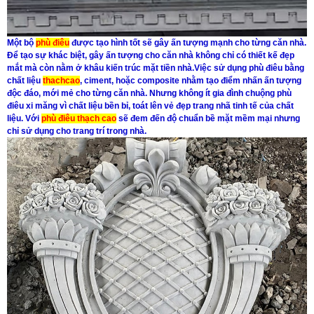
Một bộ
phù điêu
được tạo hình tốt sẽ gây ấn tượng mạnh cho từng căn nhà.
Để tạo sự khác biệt, gây ấn tượng cho căn nhà không chỉ có thiết kế đẹp
mắt mà còn nằm ở khâu kiến trúc
mặt tiền nhà
.Việc sử dụng
phù điêu
bằng
chất liệu
thachcao
, ciment, hoặc composite nhằm tạo điểm nhấn ấn tượng
độc đáo, mới mẻ cho từng căn nhà. Nhưng không ít gia đình chuộng
phù
điêu xi măng
vì chất liệu bền bỉ, toát lên vẻ đẹp trang nhã tinh tế của chất
liệu. Với
phù điêu thạch cao
sẽ đem đến độ chuẩn bề mặt mềm mại nhưng
chỉ sử dụng cho trang trí trong nhà.