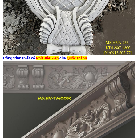
Công trình thiết kế
Phù điêu đẹp
của
Quốc thành
.