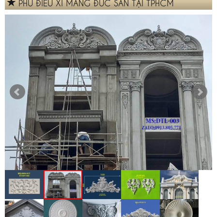
PHÙ ĐIÊU XI MĂNG ĐÚC SẴN TẠI TPHCM