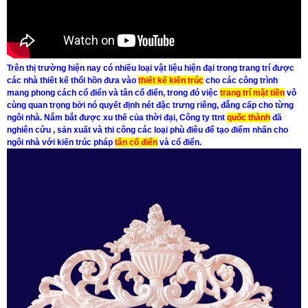
Trên thị trường hiện nay có nhiều loại vật liệu hiện đại trong trang trí được
các nhà thiết kế thổi hồn đưa vào
thiết kế kiến trúc
cho các công trình
mang
phong cách cổ điển
và
tân cổ điển
, trong đó việc
trang trí mặt tiền
vô
cùng quan trọng bởi nó quyết định nét đặc trưng riêng, đẳng cấp cho từng
ngôi nhà. Nắm bắt được xu thế của thời đại, Công ty ttnt
quốc thành
đã
nghiên cứu , sản xuất và thi công các loại
phù điêu
để tạo điểm nhấn cho
ngôi nhà với
kiến trúc pháp
tân cổ điển
và
cổ điển
.