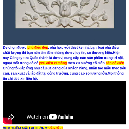
Để chọn được
phù điêu đẹp
, phù hợp với thiết kế nhà bạn, loại
phù điêu
chất lượng thì bạn nên tìm đến những đơn vị uy tín, có thương hiệu.Hiện
nay Công ty ttnt
Quốc thành
là đơn vị cung cấp các sản phẩm trang trí nội,
ngoại thất trong đó có
phù điêu xi măng
theo xu hướng
cổ điển
,
tân cổ điển
.
Chúng tôi đáp ứng nhu cầu đa dạng của khách hàng, nhận tạo mẫu theo yêu
cầu, sản xuất và lắp đặt tại công trường, cung cấp số lượng lớn.Mọi thông
tin chi tiết xin liên hệ:
XEM THÊM MẪU VUI LÒNG:
Vào đây
!