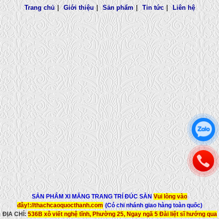
Trang chủ
|
Giới thiệu
|
Sản phẩm
|
Tin tức
|
Liên hệ
SẢN PHẨM XI MĂNG TRANG TRÍ ĐÚC SẴN
Vui lòng vào
đây!://thachcaoquocthanh.com
(Có chi nhánh giao hàng toàn quốc)
ĐỊA CHỈ:
536B xô viết nghệ tĩnh, Phường 25,
Ngay ngã 5 Đài liệt sĩ hướng qua