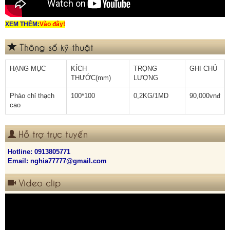
XEM THÊM:
Vào đây!
Thông số kỹ thuật
HẠNG MỤC
KÍCH
TRỌNG
GHI CHÚ
THƯỚC(mm)
LƯỢNG
Phào chỉ thạch
100*100
0,2KG/1MD
90,000vnđ
cao
Hỗ trợ trực tuyến
Hotline:
0913805771
Email: nghia77777@gmail.com
Video clip