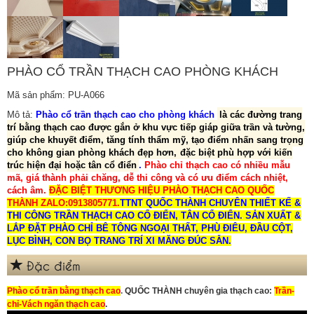
PHÀO CỔ TRẦN THẠCH CAO PHÒNG KHÁCH
Mã sản phẩm: PU-A066
Mô tả:
Phào cổ trần thạch cao cho phòng khách
là các đường trang
trí bằng thạch cao được gắn ở khu vực tiếp giáp giữa trần và tường,
giúp che khuyết điểm, tăng tính thẩm mỹ, tạo điểm nhấn sang trọng
cho không gian phòng khách đẹp hơn,
đặc biệt phù hợp với kiến
trúc hiện đại hoặc tân cổ điển
.
Phào chỉ thạch cao có nhiều mẫu
mã, giá thành phải chăng, dễ thi công và có ưu điểm cách nhiệt,
cách âm.
ĐẶC BIỆT THƯƠNG HIỆU PHÀO THẠCH CAO QUỐC
THÀNH ZALO:0913805771.
TTNT QUỐC THÀNH CHUYÊN THIẾT KẾ &
THI CÔNG TRẦN THẠCH CAO CỔ ĐIỂN, TÂN CỔ ĐIỂN. SẢN XUẤT &
LẮP ĐẶT PHÀO CHỈ BÊ TÔNG NGOẠI THẤT, PHÙ ĐIÊU, ĐẦU CỘT,
LỤC BÌNH, CON BỌ TRANG TRÍ XI MĂNG ĐÚC SẴN.
Đặc điểm
Ph
ào cổ trần bằng thạch cao
.
QUỐC THÀNH chuyên gia thạch cao:
Trần-
chỉ-Vách ngăn thạch cao
.