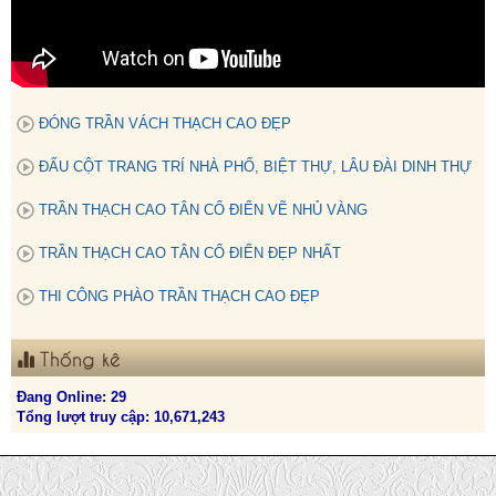
ĐÓNG TRẦN VÁCH THẠCH CAO ĐẸP
ĐẤU CỘT TRANG TRÍ NHÀ PHỐ, BIỆT THỰ, LÂU ĐÀI DINH THỰ
TRẦN THẠCH CAO TÂN CỔ ĐIỂN VẼ NHỦ VÀNG
TRẦN THẠCH CAO TÂN CỔ ĐIỂN ĐẸP NHẤT
THI CÔNG PHÀO TRẦN THẠCH CAO ĐẸP
Thống kê
Đang Online: 29
Tổng lượt truy cập: 10,671,243