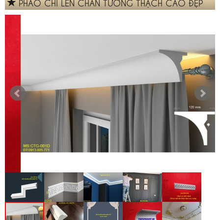
PHÀO CHỈ LEN CHÂN TƯỜNG THẠCH CAO ĐẸP