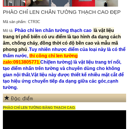
PHÀO CHỈ LEN CHÂN TƯỜNG THẠCH CAO ĐẸP
Mã sản phẩm: CTR3C
Phào chỉ len chân tường thạch cao
là vật liệu
Mô tả:
trang trí phổ biến có ưu điểm là tạo hình đa dạng cách
âm, chống cháy, đồng thời có độ bền cao và mẫu mã
phong phú
.Tuy nhiên nhược điểm của loại này là có thể
thấm nước,
thi công chỉ len tường
zalo:0913805771.
Chỉ(len tường) là vật liệu trang trí nổi,
tạo điểm nhấn trên tường và chuyên dùng cho không
gian nội thất.Vật liệu này được thiết kế nhiều mặt cắt để
tạo hiệu ứng chuyển tiếp đa dạng giữa các góc,cạnh
tường.
Đặc điểm
PHÀO CHỈ LEN TƯỜNG BẰNG THẠCH CAO.