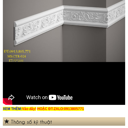
XEM THÊM:
Vào đây!
HOẶC ĐT-ZALO:0913805771
Thông số kỹ thuật