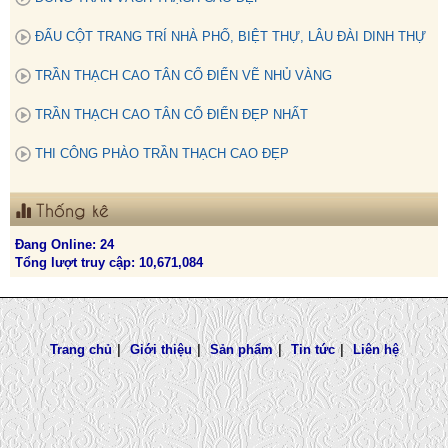
ĐẤU CỘT TRANG TRÍ NHÀ PHỐ, BIỆT THỰ, LÂU ĐÀI DINH THỰ
TRẦN THẠCH CAO TÂN CỔ ĐIỂN VẼ NHỦ VÀNG
TRẦN THẠCH CAO TÂN CỔ ĐIỂN ĐẸP NHẤT
THI CÔNG PHÀO TRẦN THẠCH CAO ĐẸP
Thống kê
Đang Online: 24
Tổng lượt truy cập: 10,671,084
Trang chủ
|
Giới thiệu
|
Sản phẩm
|
Tin tức
|
Liên hệ