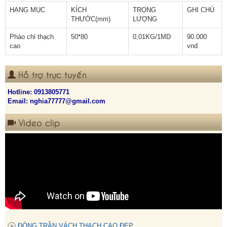
HẠNG MỤC
KÍCH
TRỌNG
GHI CHÚ
THƯỚC(mm)
LƯỢNG
Phào chỉ thạch
50*80
0,01KG/1MD
90.000
cao
vnd
Hỗ trợ trực tuyến
Hotline:
0913805771
Email: nghia77777@gmail.com
Video clip
ĐÓNG TRẦN VÁCH THẠCH CAO ĐẸP