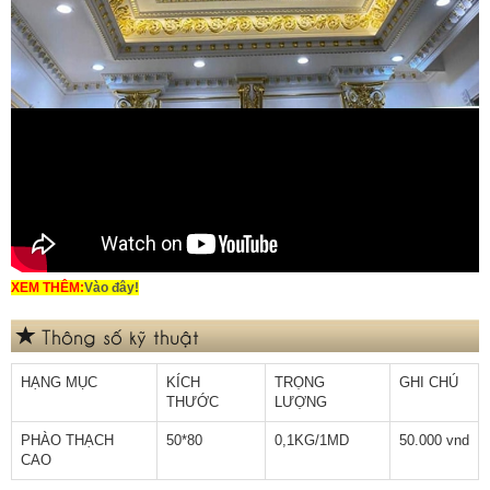
XEM THÊM:
Vào đây!
Thông số kỹ thuật
HẠNG MỤC
KÍCH
TRỌNG
GHI CHÚ
THƯỚC
LƯỢNG
PHÀO THẠCH
50*80
0,1KG/1MD
50.000 vnd
CAO