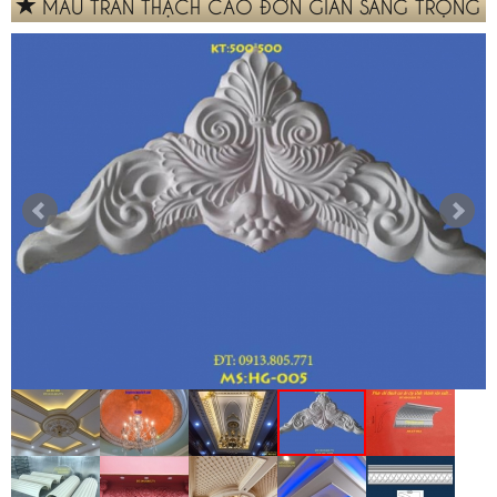
MẪU TRẦN THẠCH CAO ĐƠN GIẢN SANG TRỌNG