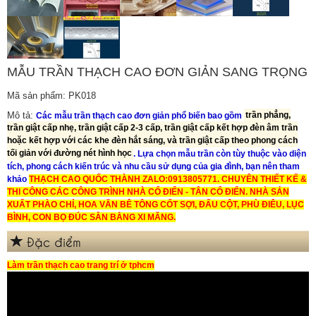
MẪU TRẦN THẠCH CAO ĐƠN GIẢN SANG TRỌNG
Mã sản phẩm: PK018
Mô tả:
Các mẫu trần thạch cao đơn giản phổ biến bao gồm
trần phẳng,
trần giật cấp nhẹ, trần giật cấp 2-3 cấp, trần giật cấp kết hợp đèn âm trần
hoặc kết hợp với các khe đèn hắt sáng, và trần giật cấp theo phong cách
tối giản với đường nét hình học
. Lựa chọn mẫu trần còn tùy thuộc vào diện
tích, phong cách kiến trúc và nhu cầu sử dụng của gia đình, bạn nên tham
khảo
THẠCH CAO QUỐC THÀNH ZALO:0913805771.
CHUYÊN THIẾT KẾ &
THI CÔNG CÁC CÔNG TRÌNH NHÀ CỔ ĐIỂN - TÂN CỔ ĐIỂN. NHÀ
SẢN
XUẤT PHÀO CHỈ, HOA VĂN BÊ TÔNG CỐT SỢI,
ĐẤU CỘT, PHÙ ĐIÊU, LỤC
BÌNH, CON BỌ ĐÚC SẴN BẰNG XI MĂNG.
Đặc điểm
Làm trần thạch cao trang trí ở tphcm