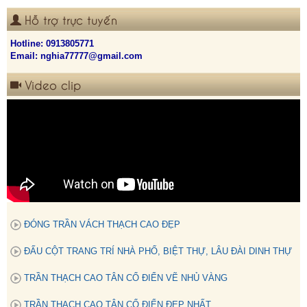
Hỗ trợ trực tuyến
Hotline:
0913805771
Email: nghia77777@gmail.com
Video clip
ĐÓNG TRẦN VÁCH THẠCH CAO ĐẸP
ĐẤU CỘT TRANG TRÍ NHÀ PHỐ, BIỆT THỰ, LÂU ĐÀI DINH THỰ
TRẦN THẠCH CAO TÂN CỔ ĐIỂN VẼ NHỦ VÀNG
TRẦN THẠCH CAO TÂN CỔ ĐIỂN ĐẸP NHẤT