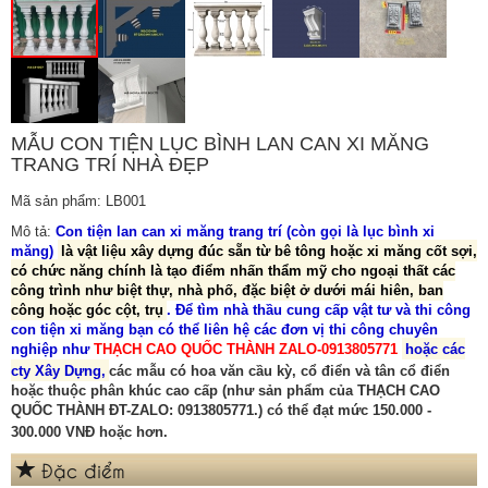
MẪU CON TIỆN LỤC BÌNH LAN CAN XI MĂNG
TRANG TRÍ NHÀ ĐẸP
Mã sản phẩm: LB001
Mô tả:
Con tiện lan can xi măng trang trí (còn gọi là lục bình xi
măng)
là vật liệu xây dựng đúc sẵn từ bê tông hoặc xi măng cốt sợi,
có chức năng chính là tạo điểm nhấn thẩm mỹ cho ngoại thất các
công trình như biệt thự, nhà phố, đặc biệt ở dưới mái hiên, ban
công hoặc góc cột, trụ
.
Để tìm nhà thầu cung cấp vật tư và thi công
con tiện xi măng bạn có thể liên hệ các đơn vị thi công chuyên
nghiệp như
THẠCH CAO QUỐC THÀNH ZALO-0913805771
hoặc các
cty Xây Dựng,
các mẫu có hoa văn cầu kỳ, cổ điển và tân cổ điển
hoặc thuộc phân khúc cao cấp (như sản phẩm của
THẠCH CAO
QUỐC THÀNH ĐT-ZALO: 0913805771.
) có thể đạt mức
150.000 -
300.000 VNĐ
hoặc hơn.
Đặc điểm