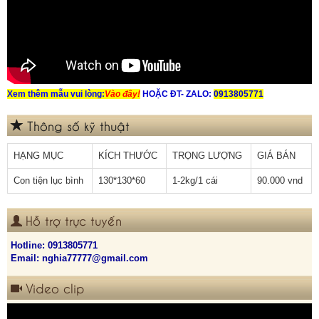
Xem thêm mẫu vui lòng:
Vào đây
!
HOẶC ĐT- ZALO:
0913805771
Thông số kỹ thuật
HẠNG MỤC
KÍCH THƯỚC
TRỌNG LƯỢNG
GIÁ BÁN
Con tiện lục bình
130*130*60
1-2kg/1 cái
90.000 vnd
Hỗ trợ trực tuyến
Hotline:
0913805771
Email: nghia77777@gmail.com
Video clip