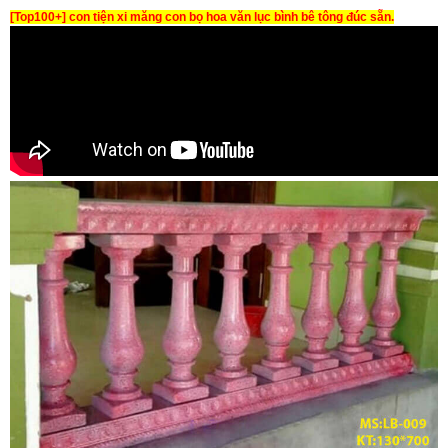
[Top100+] con tiện xi măng con bọ hoa văn lục bình bê tông đúc sẵn.