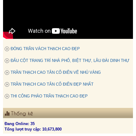
ĐÓNG TRẦN VÁCH THẠCH CAO ĐẸP
ĐẤU CỘT TRANG TRÍ NHÀ PHỐ, BIỆT THỰ, LÂU ĐÀI DINH THỰ
TRẦN THẠCH CAO TÂN CỔ ĐIỂN VẼ NHỦ VÀNG
TRẦN THẠCH CAO TÂN CỔ ĐIỂN ĐẸP NHẤT
THI CÔNG PHÀO TRẦN THẠCH CAO ĐẸP
Thống kê
Đang Online: 35
Tổng lượt truy cập: 10,673,800