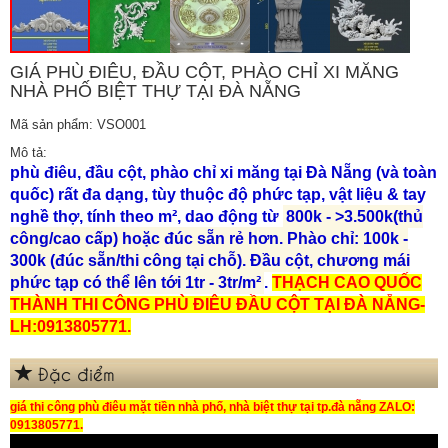
GIÁ PHÙ ĐIÊU, ĐẦU CỘT, PHÀO CHỈ XI MĂNG
NHÀ PHỐ BIỆT THỰ TẠI ĐÀ NẴNG
Mã sản phẩm: VSO001
Mô tả:
phù điêu, đầu cột, phào chỉ xi măng tại Đà Nẵng (và toàn
quốc) rất đa dạng, tùy thuộc độ phức tạp, vật liệu & tay
nghề thợ, tính theo m², dao động từ
800k - >3.500k(thủ
công/cao cấp) hoặc đúc sẵn rẻ hơn.
Phào chỉ
: 100k -
300k (đúc sẵn/thi công tại chỗ). Đầu cột, chương mái
phức tạp có thể lên tới 1tr - 3tr/m²
.
THẠCH CAO QUỐC
THÀNH THI CÔNG PHÙ ĐIÊU ĐẦU CỘT TẠI ĐÀ NẴNG-
LH:0913805771.
Đặc điểm
giá thi công phù điêu mặt tiền nhà phố, nhà biệt thự tại tp.đà nẵng ZALO:
0913805771.