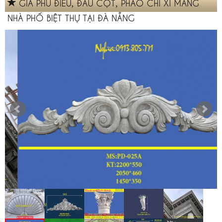
GIÁ PHÙ ĐIÊU, ĐẦU CỘT, PHÀO CHỈ XI MĂNG
NHÀ PHỐ BIỆT THỰ TẠI ĐÀ NẴNG