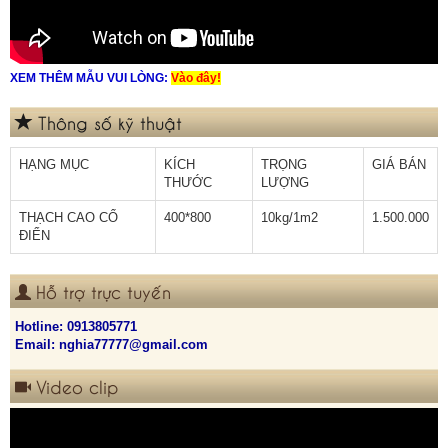
XEM THÊM MẪU VUI LÒNG:
Vào đây!
Thông số kỹ thuật
HẠNG MỤC
KÍCH
TRỌNG
GIÁ BÁN
THƯỚC
LƯỢNG
THẠCH CAO CỔ
400*800
10kg/1m2
1.500.000
ĐIỂN
Hỗ trợ trực tuyến
Hotline:
0913805771
Email: nghia77777@gmail.com
Video clip