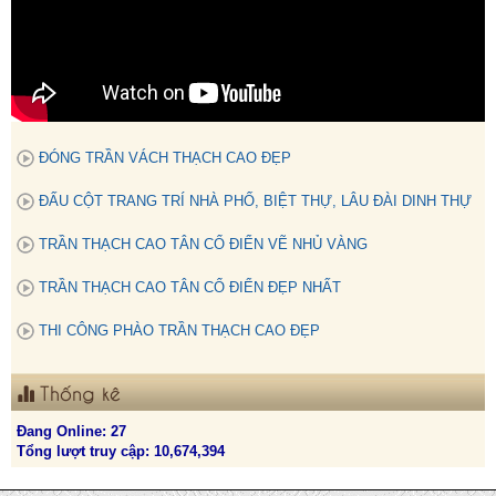
ĐÓNG TRẦN VÁCH THẠCH CAO ĐẸP
ĐẤU CỘT TRANG TRÍ NHÀ PHỐ, BIỆT THỰ, LÂU ĐÀI DINH THỰ
TRẦN THẠCH CAO TÂN CỔ ĐIỂN VẼ NHỦ VÀNG
TRẦN THẠCH CAO TÂN CỔ ĐIỂN ĐẸP NHẤT
THI CÔNG PHÀO TRẦN THẠCH CAO ĐẸP
Thống kê
Đang Online: 27
Tổng lượt truy cập: 10,674,394