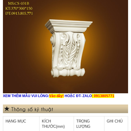
XEM THÊM MẪU VUI LÒNG:
Vào đây!
HOẶC ĐT- ZALO
: 0913805771
Thông số kỹ thuật
HẠNG MỤC
KÍCH
TRỌNG
GHI CHÚ
THƯỚC(mm)
LƯỢNG