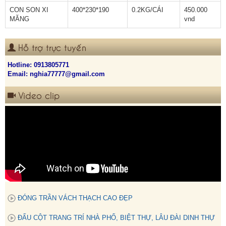
CON SON XI
400*230*190
0.2KG/CÁI
450.000
MĂNG
vnd
Hỗ trợ trực tuyến
Hotline:
0913805771
Email: nghia77777@gmail.com
Video clip
ĐÓNG TRẦN VÁCH THẠCH CAO ĐẸP
ĐẤU CỘT TRANG TRÍ NHÀ PHỐ, BIỆT THỰ, LÂU ĐÀI DINH THỰ