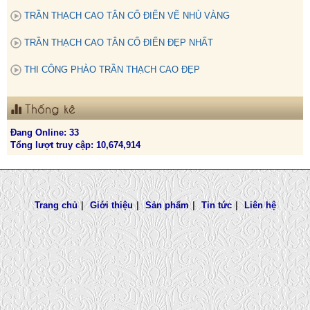
TRẦN THẠCH CAO TÂN CỔ ĐIỂN VẼ NHỦ VÀNG
TRẦN THẠCH CAO TÂN CỔ ĐIỂN ĐẸP NHẤT
THI CÔNG PHÀO TRẦN THẠCH CAO ĐẸP
Thống kê
Đang Online: 33
Tổng lượt truy cập: 10,674,914
Trang chủ
|
Giới thiệu
|
Sản phẩm
|
Tin tức
|
Liên hệ