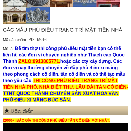
CÁC MẪU PHÙ ĐIÊU TRANG TRÍ MẶT TIỀN NHÀ
Mã sản phẩm: PD-TM016
Để tìm thợ thi công phù điêu mặt tiền bạn có thể
Mô tả:
liên hệ các đơn vị chuyên nghiệp như
Thạch cao Quốc
Thành
ZALO:0913805771.
hoặc các cty xây dựng. Các
đơn vị này thường chuyên về đắp phù điêu xi măng
theo phong cách cổ điển, tân cổ điển và có thể tạo mẫu
theo yêu cầu.
THI CÔNG PHÙ ĐIÊU TRANG TRÍ MẶT
TIỀN NHÀ PHỐ, NHÀ BIỆT THỰ, LÂU ĐÀI TÂN CỔ ĐIỂN-
TTNT QUỐC THÀNH CHUYÊN SẢN XUẤT HOA VĂN
PHÙ ĐIÊU XI MĂNG ĐÚC SẴN.
Đặc điểm
[2000+] BÁO GÍA THI CÔNG PHÙ ĐIÊU TÂN CỔ ĐIỂN MỚI NHẤT.