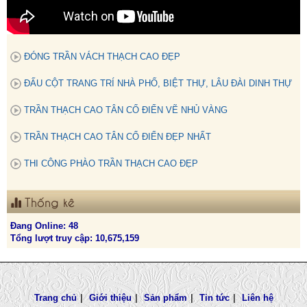
ĐÓNG TRẦN VÁCH THẠCH CAO ĐẸP
ĐẤU CỘT TRANG TRÍ NHÀ PHỐ, BIỆT THỰ, LÂU ĐÀI DINH THỰ
TRẦN THẠCH CAO TÂN CỔ ĐIỂN VẼ NHỦ VÀNG
TRẦN THẠCH CAO TÂN CỔ ĐIỂN ĐẸP NHẤT
THI CÔNG PHÀO TRẦN THẠCH CAO ĐẸP
Thống kê
Đang Online: 48
Tổng lượt truy cập: 10,675,159
Trang chủ
|
Giới thiệu
|
Sản phẩm
|
Tin tức
|
Liên hệ