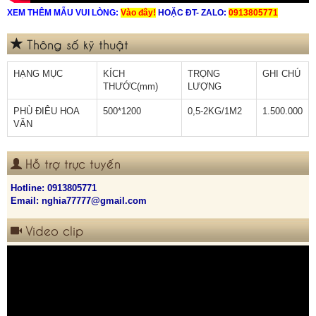
XEM THÊM MẪU VUI LÒNG:
Vào đây!
HOẶC ĐT- ZALO:
0913805771
Thông số kỹ thuật
HẠNG MỤC
KÍCH
TRỌNG
GHI CHÚ
THƯỚC(mm)
LƯỢNG
PHÙ ĐIÊU HOA
500*1200
0,5-2KG/1M2
1.500.000
VĂN
Hỗ trợ trực tuyến
Hotline:
0913805771
Email: nghia77777@gmail.com
Video clip