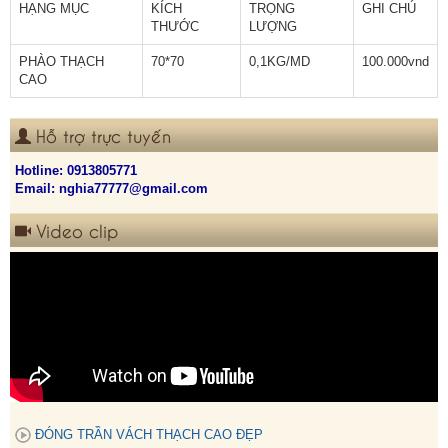
HẠNG MỤC
KÍCH
TRỌNG
GHI CHÚ
THƯỚC
LƯỢNG
PHÀO THẠCH
70*70
0,1KG/MD
100.000vnd
CAO
Hỗ trợ trực tuyến
Hotline:
0913805771
Email: nghia77777@gmail.com
Video clip
ĐÓNG TRẦN VÁCH THẠCH CAO ĐẸP