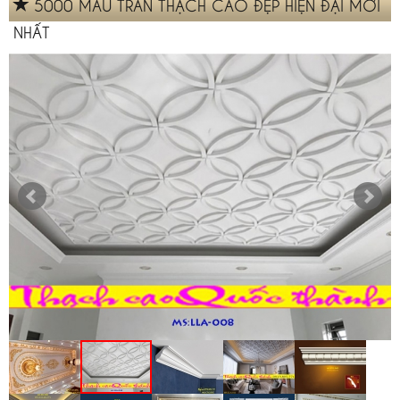
5000 MẪU TRẦN THẠCH CAO ĐẸP HIỆN ĐẠI MỚI
NHẤT