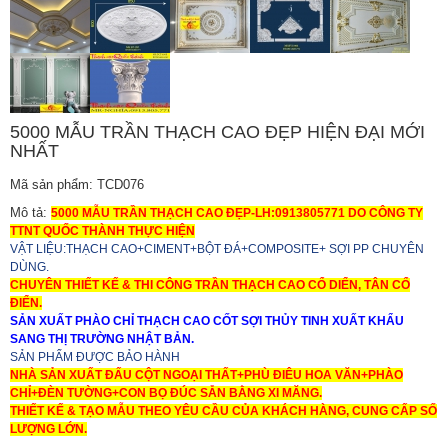
5000 MẪU TRẦN THẠCH CAO ĐẸP HIỆN ĐẠI MỚI
NHẤT
Mã sản phẩm: TCD076
Mô tả:
5000 MẪU TRẦN THẠCH CAO ĐẸP-LH:0913805771 DO CÔNG TY
TTNT QUỐC THÀNH THỰC HIỆN
VẬT LIỆU:THẠCH CAO+CIMENT+BỘT ĐÁ+COMPOSITE+ SỢI PP CHUYÊN
DÙNG.
CHUYÊN THIẾT KẾ & THI CÔNG TRẦN THẠCH CAO CỔ DIỂN, TÂN CỔ
ĐIỂN.
SẢN XUẤT PHÀO CHỈ THẠCH CAO CỐT SỢI THỦY TINH XUẤT KHẨU
SANG THỊ TRƯỜNG NHẬT BẢN.
SẢN PHẨM ĐƯỢC BẢO HÀNH
NHÀ SẢN XUẤT ĐẤU CỘT NGOẠI THẤT+PHÙ ĐIÊU HOA VĂN+PHÀO
CHỈ+ĐÈN TƯỜNG+CON BỌ ĐÚC SẴN BẰNG XI MĂNG.
THIẾT KẾ & TẠO MẪU THEO YÊU CẦU CỦA KHÁCH HÀNG, CUNG CẤP SỐ
LƯỢNG LỚN.