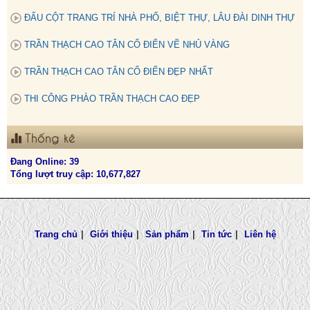
ĐẤU CỘT TRANG TRÍ NHÀ PHỐ, BIỆT THỰ, LÂU ĐÀI DINH THỰ
TRẦN THẠCH CAO TÂN CỔ ĐIỂN VẼ NHỦ VÀNG
TRẦN THẠCH CAO TÂN CỔ ĐIỂN ĐẸP NHẤT
THI CÔNG PHÀO TRẦN THẠCH CAO ĐẸP
Thống kê
Đang Online: 39
Tổng lượt truy cập: 10,677,827
Trang chủ
|
Giới thiệu
|
Sản phẩm
|
Tin tức
|
Liên hệ