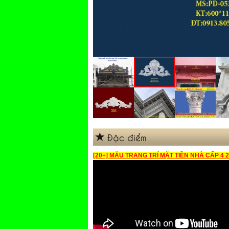
Đặc điểm
[20+] MẪU TRANG TRÍ MẶT TIỀN NHÀ CẤP 4 