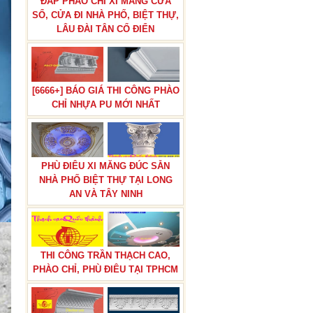
ĐẮP PHÀO CHỈ XI MĂNG CỬA
SỔ, CỬA ĐI NHÀ PHỐ, BIỆT THỰ,
LÂU ĐÀI TÂN CỔ ĐIỂN
[6666+] BÁO GIÁ THI CÔNG PHÀO
CHỈ NHỰA PU MỚI NHẤT
PHÙ ĐIÊU XI MĂNG ĐÚC SẴN
NHÀ PHỐ BIỆT THỰ TẠI LONG
AN VÀ TÂY NINH
THI CÔNG TRẦN THẠCH CAO,
PHÀO CHỈ, PHÙ ĐIÊU TẠI TPHCM
BÁO GIÁ THI CÔNG PHÀO CHỈ
PU TÂN CỔ ĐIỂN TẠI TPHCM