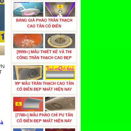
BẢNG GIÁ PHÀO TRẦN THẠCH
CAO TÂN CỔ ĐIỂN
[9999+] MẪU THIẾT KẾ VÀ THI
CÔNG TRẦN THẠCH CAO ĐẸP
ƠN
T
99* MẪU TRẦN THẠCH CAO TÂN
CỔ ĐIỂN ĐẸP NHẤT HIỆN NAY
[7788+] MẪU PHÀO CHỈ PU TÂN
CỔ ĐIỂN ĐẸP NHẤT HIỆN NAY
hà