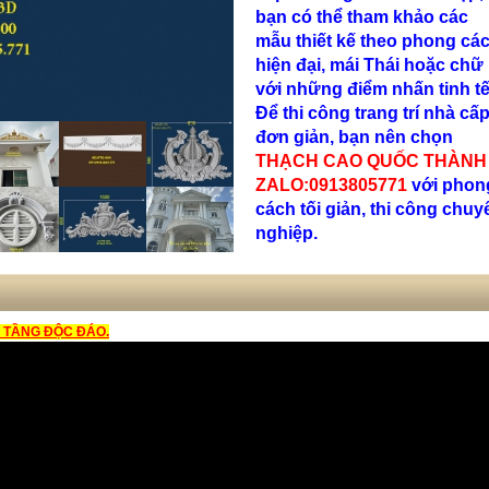
bạn có thể tham khảo các
mẫu thiết kế theo phong cá
hiện đại, mái Thái hoặc chữ
với những điểm nhấn tinh tế
Để thi công trang trí nhà cấp
đơn giản, bạn nên chọn
THẠCH CAO QUỐC THÀNH
ZALO:0913805771
với phon
cách tối giản, thi công chuy
nghiệp.
2 TẦNG ĐỘC ĐÁO.