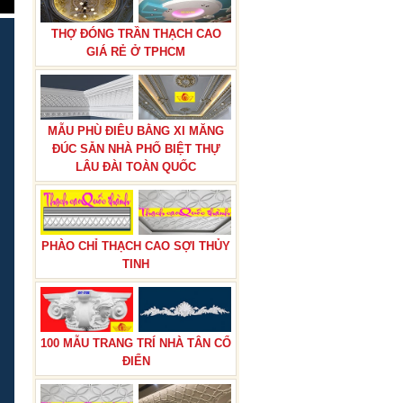
THỢ ĐÓNG TRẦN THẠCH CAO
GIÁ RẺ Ở TPHCM
MẪU PHÙ ĐIÊU BẰNG XI MĂNG
ĐÚC SẴN NHÀ PHỐ BIỆT THỰ
LÂU ĐÀI TOÀN QUỐC
PHÀO CHỈ THẠCH CAO SỢI THỦY
TINH
100 MẪU TRANG TRÍ NHÀ TÂN CỔ
ĐIỂN