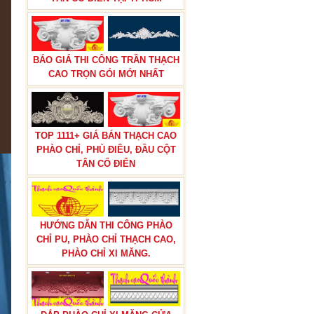
BÁO GIÁ THI CÔNG TRẦN THẠCH
CAO TRỌN GÓI MỚI NHẤT
TOP 1111+ GIÁ BÁN THẠCH CAO
PHÀO CHỈ, PHÙ ĐIÊU, ĐẦU CỘT
TÂN CỔ ĐIỂN
HƯỚNG DẪN THI CÔNG PHÀO
CHỈ PU, PHÀO CHỈ THẠCH CAO,
PHÀO CHỈ XI MĂNG.