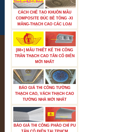
CÁCH CHẾ TẠO KHUÔN MẪU
COMPOSITE ĐÚC BÊ TÔNG -XI
MĂNG-THẠCH CAO CÁC LOẠI
[88+] MẪU THIẾT KẾ THI CÔNG
TRẦN THẠCH CAO TÂN CỔ ĐIỂN
MỚI NHẤT
BÁO GIÁ THI CÔNG TƯỜNG
THẠCH CAO, VÁCH THẠCH CAO
TƯỜNG NHÀ MỚI NHẤT
BÁO GIÁ THI CÔNG PHÀO CHỈ PU
TÂN CỔ ĐIỂN TẠI TPHCM