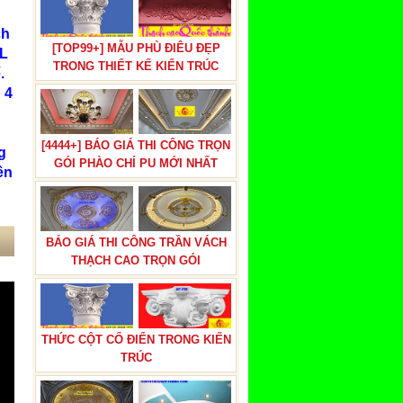
ch
[TOP99+] MẪU PHÙ ĐIÊU ĐẸP
 L
TRONG THIẾT KẾ KIẾN TRÚC
.
 4
[4444+] BÁO GIÁ THI CÔNG TRỌN
g
GÓI PHÀO CHỈ PU MỚI NHẤT
ên
BÁO GIÁ THI CÔNG TRẦN VÁCH
THẠCH CAO TRỌN GÓI
THỨC CỘT CỔ ĐIỂN TRONG KIẾN
TRÚC