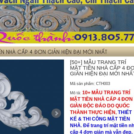
IỀN NHÀ CẤP 4 ĐƠN GIẢN HIỆN ĐẠI MỚI NHẤT
[50+] MẪU TRANG TRÍ
MẶT TIỀN NHÀ CẤP 4 Đ
GIẢN HIỆN ĐẠI MỚI NHẤ
Mã sản phẩm: CTH003
10+ MẪU TRANG TRÍ
Mô tả:
MẶT TIỀN NHÀ CẤP 4 ĐƠN
GIẢN ĐỘC ĐÁO DO QUỐC
THÀNH THỰC HIỆN,
THIẾT
KẾ & THI CÔNG MẶT TIỀN
NHÀ. Để trang trí mặt tiền n
cấp 4 đơn giản mà vẫn đẹp,