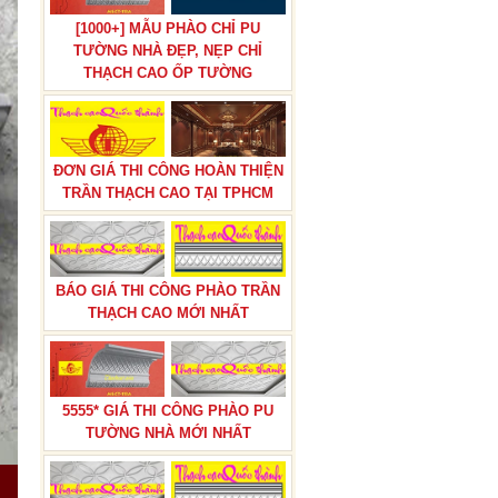
[1000+] MẪU PHÀO CHỈ PU
TƯỜNG NHÀ ĐẸP, NẸP CHỈ
THẠCH CAO ỐP TƯỜNG
BÁO GIÁ THI CÔNG TRẦN THẠCH
ĐƠN GIÁ THI CÔNG HOÀN THIỆN
CAO TRỌN GÓI
TRẦN THẠCH CAO TẠI TPHCM
BÁO GIÁ THI CÔNG PHÀO TRẦN
THẠCH CAO MỚI NHẤT
BÁN ĐÔN HOA,TRỤ ĐÔN HOA
5555* GIÁ THI CÔNG PHÀO PU
CƯỚI TRANG TRÍ LỐI ĐI NHÀ
HÀNG TIỆC CƯỚI
TƯỜNG NHÀ MỚI NHẤT