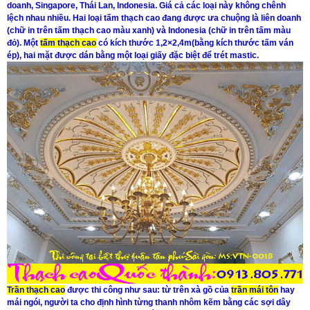
doanh, Singapore, Thái Lan, Indonesia. Giá cả các loại này không chênh
lệch nhau nhiều. Hai loại
tấm thạch cao
đang được ưa chuộng là liên doanh
(chữ in trên tấm thạch cao màu xanh) và Indonesia (chữ in trên tấm màu
đỏ). Một
tấm thạch cao
có kích thước 1,2×2,4m(bằng kích thước tấm ván
ép), hai mặt được dán bằng một loại giấy đặc biệt để trét mastic.
Trần thạch cao
được thi công như sau: từ trên xà gồ của
trần mái tôn
hay
mái ngói, người ta cho định hình từng thanh nhôm kẽm bằng các sợi dây