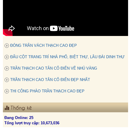
ĐÓNG TRẦN VÁCH THẠCH CAO ĐẸP
ĐẤU CỘT TRANG TRÍ NHÀ PHỐ, BIỆT THỰ, LÂU ĐÀI DINH THỰ
TRẦN THẠCH CAO TÂN CỔ ĐIỂN VẼ NHỦ VÀNG
TRẦN THẠCH CAO TÂN CỔ ĐIỂN ĐẸP NHẤT
THI CÔNG PHÀO TRẦN THẠCH CAO ĐẸP
Thống kê
Đang Online: 25
Tổng lượt truy cập: 10,673,036