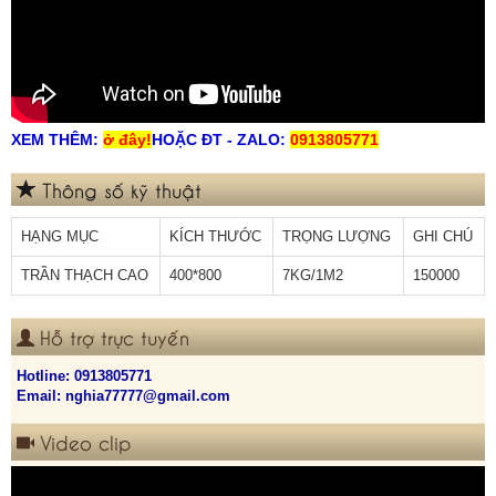
XEM THÊM:
ở đây
!
HOẶC ĐT - ZALO:
0913805771
Thông số kỹ thuật
HẠNG MỤC
KÍCH THƯỚC
TRỌNG LƯỢNG
GHI CHÚ
TRẦN THẠCH CAO
400*800
7KG/1M2
150000
Hỗ trợ trực tuyến
Hotline:
0913805771
Email: nghia77777@gmail.com
Video clip