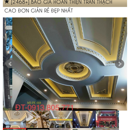
[2468+] BÁO GIÁ HOÀN THIỆN TRẦN THẠCH
CAO ĐƠN GIẢN RẺ ĐẸP NHẤT