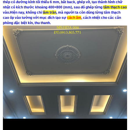
thép có đường kính tối thiểu 6 mm, bắt back, ghép vít, tạo thành hình chữ
nhật có kích thước khoảng 400×800 (mm), sau đó ghép từng
tấm thạch cao
vào.
Hiện nay, không chỉ
làm trần
, mà người ta còn dùng từng
tấm thạch
cao
ốp vào tường với mục đích tạo sự
cách âm
, cách nhiệt
cho các căn
phòng đặc biệt kín, thu thanh.