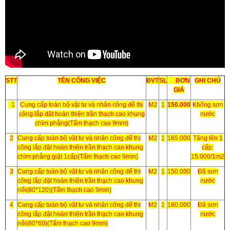
STT
TÊN CÔNG VIỆC
ĐVT
SL
ĐƠN
GHI CHÚ
GIÁ
1
Cung cấp toàn bộ vật tư và nhân công để thi
M2
1
150.000
Không sơn
công lắp đặt hoàn thiện trần thạch cao khung
nước
chìm phẳng(Tấm thạch cao 9mm)
2
Cung cấp toàn bộ vật tư và nhân công để thi
M2
1
165.000
Tăng lên 1
công lắp đặt hoàn thiện trần thạch cao khung
cấp:
chìm phẳng giật 1cấp(Tấm thạch cao 9mm)
15.000/1m2
3
Cung cấp toàn bộ vật tư và nhân công để thi
M2
1
150.000
Đã sơn
công lắp đặt hoàn thiện trần thạch cao khung
nước
nổi(60*120)(Tấm thạch cao 9mm)
4
Cung cấp toàn bộ vật tư và nhân công để thi
M2
1
160.000
Đã sơn
công lắp đặt hoàn thiện trần thạch cao khung
nước
nổi(60*60)(Tấm thạch cao 9mm)