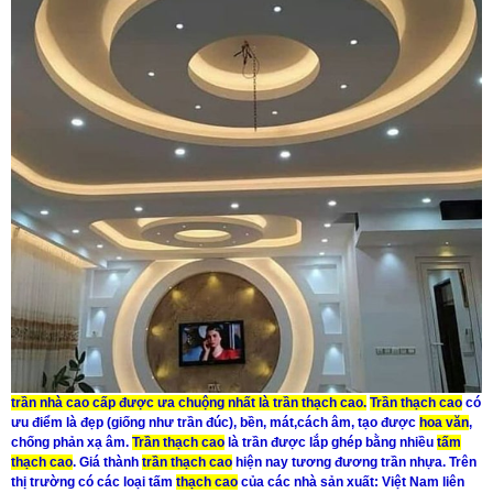
trần nhà
cao cấp được ưa chuộng nhất là
trần thạch cao
.
Trần thạch cao
có
ưu điểm là đẹp (giống như trần đúc), bền, mát,cách âm, tạo được
hoa văn
,
chống phản xạ âm.
Trần thạch cao
là trần được lắp ghép bằng nhiều
tấm
thạch cao
. Giá thành
trần thạch cao
hiện nay tương đương trần nhựa. Trên
thị trường có các loại tấm
thạch cao
của các nhà sản xuất: Việt Nam liên