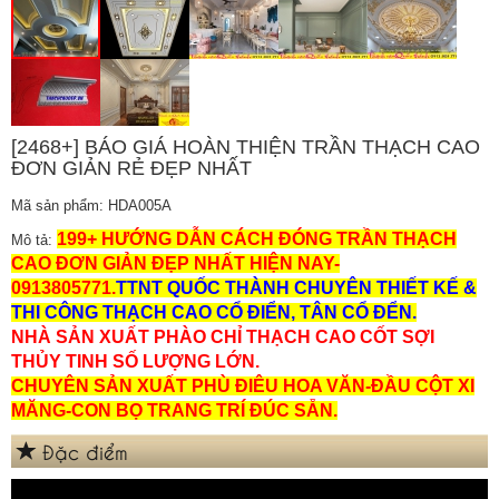
[2468+] BÁO GIÁ HOÀN THIỆN TRẦN THẠCH CAO
ĐƠN GIẢN RẺ ĐẸP NHẤT
Mã sản phẩm: HDA005A
199+ HƯỚNG DẪN CÁCH ĐÓNG TRẦN THẠCH
Mô tả:
CAO ĐƠN GIẢN ĐẸP NHẤT HIỆN NAY-
0913805771.
TTNT QUỐC THÀNH CHUYÊN THIẾT KẾ &
THI CÔNG THẠCH CAO CỔ ĐIỂN, TÂN CỔ ĐỂN.
NHÀ SẢN XUẤT PHÀO CHỈ THẠCH CAO CỐT SỢI
THỦY TINH SỐ LƯỢNG LỚN.
CHUYÊN SẢN XUẤT PHÙ ĐIÊU HOA VĂN-ĐẦU CỘT XI
MĂNG-CON BỌ TRANG TRÍ ĐÚC SẴN.
Đặc điểm