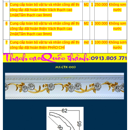
5
Cung cấp toàn bộ vật tư và nhân công để thi
M2
1
250.000
Không sơn
công lắp đặt hoàn thiện Vách thạch cao
nước
1mặt(Tấm thạch cao 9mm)
6
Cung cấp toàn bộ vật tư và nhân công để thi
M2
1
300.000
Không sơn
công lắp đặt hoàn thiện Vách thạch cao
nước
2mặt(Tấm thạch cao 9mm)
sơn
7
Cung cấp toàn bộ vật tư và nhân công để thi
md
1
100.000
Không
nước
công lắp đặt hoàn thiện PHÀO CHỈ