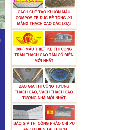
CÁCH CHẾ TẠO KHUÔN MẪU
COMPOSITE ĐÚC BÊ TÔNG -XI
MĂNG-THẠCH CAO CÁC LOẠI
[88+] MẪU THIẾT KẾ THI CÔNG
TRẦN THẠCH CAO TÂN CỔ ĐIỂN
MỚI NHẤT
BÁO GIÁ THI CÔNG TƯỜNG
THẠCH CAO, VÁCH THẠCH CAO
TƯỜNG NHÀ MỚI NHẤT
BÁO GIÁ THI CÔNG PHÀO CHỈ PU
TÂN CỔ ĐIỂN TẠI TPHCM