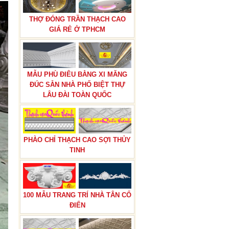
THỢ ĐÓNG TRẦN THẠCH CAO
GIÁ RẺ Ở TPHCM
MẪU PHÙ ĐIÊU BẰNG XI MĂNG
ĐÚC SẴN NHÀ PHỐ BIỆT THỰ
LÂU ĐÀI TOÀN QUỐC
PHÀO CHỈ THẠCH CAO SỢI THỦY
TINH
100 MẪU TRANG TRÍ NHÀ TÂN CỔ
ĐIỂN