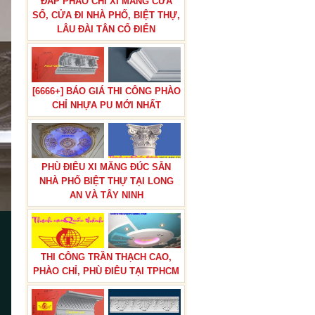
ĐẮP PHÀO CHỈ XI MĂNG CỬA
SỔ, CỬA ĐI NHÀ PHỐ, BIỆT THỰ,
LÂU ĐÀI TÂN CỔ ĐIỂN
[6666+] BÁO GIÁ THI CÔNG PHÀO
CHỈ NHỰA PU MỚI NHẤT
PHÙ ĐIÊU XI MĂNG ĐÚC SẴN
NHÀ PHỐ BIỆT THỰ TẠI LONG
AN VÀ TÂY NINH
BÁO GIÁ THI CÔNG PHÀO CHỈ
PU TÂN CỔ ĐIỂN TẠI TPHCM
THI CÔNG TRẦN THẠCH CAO,
PHÀO CHỈ, PHÙ ĐIÊU TẠI TPHCM