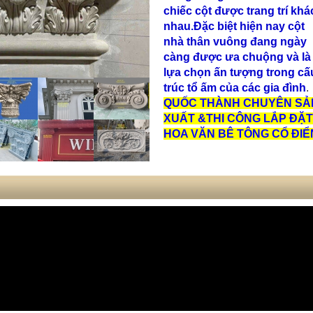
chiếc cột được trang trí khá
nhau.Đặc biệt hiện nay cột
nhà thân vuông đang ngày
càng được ưa chuộng và là
lựa chọn ấn tượng trong cấ
trúc tổ ấm của các gia đình
.
QUỐC THÀNH CHUYÊN SẢ
XUẤT &THI CÔNG LẮP ĐẶT
HOA VĂN BÊ TÔNG CỔ ĐIỂ