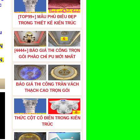
c
[TOP99+] MẪU PHÙ ĐIÊU ĐẸP
TRONG THIẾT KẾ KIẾN TRÚC
u
N
[4444+] BÁO GIÁ THI CÔNG TRỌN
GÓI PHÀO CHỈ PU MỚI NHẤT
N.
BÁO GIÁ THI CÔNG TRẦN VÁCH
THẠCH CAO TRỌN GÓI
THỨC CỘT CỔ ĐIỂN TRONG KIẾN
TRÚC