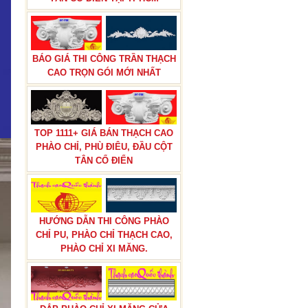
BÁO GIÁ THI CÔNG TRẦN THẠCH
CAO TRỌN GÓI MỚI NHẤT
TOP 1111+ GIÁ BÁN THẠCH CAO
PHÀO CHỈ, PHÙ ĐIÊU, ĐẦU CỘT
TÂN CỔ ĐIỂN
HƯỚNG DẪN THI CÔNG PHÀO
CHỈ PU, PHÀO CHỈ THẠCH CAO,
PHÀO CHỈ XI MĂNG.