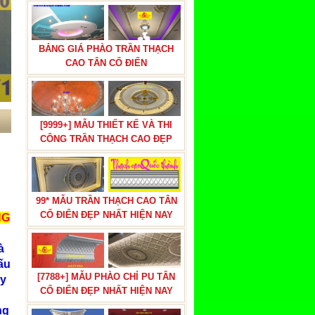
BẢNG GIÁ PHÀO TRẦN THẠCH
CAO TÂN CỔ ĐIỂN
[9999+] MẪU THIẾT KẾ VÀ THI
CÔNG TRẦN THẠCH CAO ĐẸP
99* MẪU TRẦN THẠCH CAO TÂN
CỔ ĐIỂN ĐẸP NHẤT HIỆN NAY
NG
à
ấu
[7788+] MẪU PHÀO CHỈ PU TÂN
ây
CỔ ĐIỂN ĐẸP NHẤT HIỆN NAY
ng