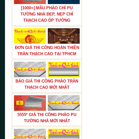
[1000+] MẪU PHÀO CHỈ PU
TƯỜNG NHÀ ĐẸP, NẸP CHỈ
THẠCH CAO ỐP TƯỜNG
BÁO GIÁ THI CÔNG TRẦN THẠCH
CAO TRỌN GÓI
ĐƠN GIÁ THI CÔNG HOÀN THIỆN
TRẦN THẠCH CAO TẠI TPHCM
BÁO GIÁ THI CÔNG PHÀO TRẦN
BÁN ĐÔN HOA,TRỤ ĐÔN HOA
THẠCH CAO MỚI NHẤT
CƯỚI TRANG TRÍ LỐI ĐI NHÀ
HÀNG TIỆC CƯỚI
5555* GIÁ THI CÔNG PHÀO PU
TƯỜNG NHÀ MỚI NHẤT