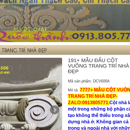
TRANG TRÍ NHÀ ĐẸP
191+ MẪU ĐẤU CỘT
VUÔNG TRANG TRÍ NHÀ
ĐẸP
Mã sản phẩm: DCV600A
7777+ MẪU CỘT VUÔ
Mô tả:
TRANG TRÍ NHÀ ĐẸP-
ZALO:0913805771.
Cột nhà l
một trong những bộ phận c
tạo không thể thiếu trong x
dựng nhà ở. Không gian cả
trong và ngoài nhà với nhữ