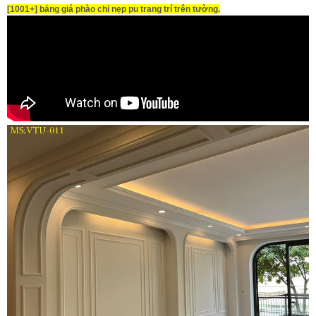
[1001+] bảng giá phào chỉ nẹp pu trang trí trên tường.