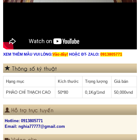
XEM THÊM MẪU VUI LÒNG:
Vào đây!
HOẶC ĐT- ZALO:
0913805771
Thông số kỹ thuật
Hạng mục
Kích thước
Trọng lượng
Giá bán
PHÀO CHỈ THẠCH CAO
50*80
0,1Kg/1md
50,000vnd
Hỗ trợ trực tuyến
Hotline:
0913805771
Email: nghia77777@gmail.com
Video clip