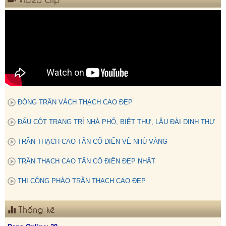
ĐÓNG TRẦN VÁCH THẠCH CAO ĐẸP
ĐẤU CỘT TRANG TRÍ NHÀ PHỐ, BIỆT THỰ, LÂU ĐÀI DINH THỰ
TRẦN THẠCH CAO TÂN CỔ ĐIỂN VẼ NHỦ VÀNG
TRẦN THẠCH CAO TÂN CỔ ĐIỂN ĐẸP NHẤT
THI CÔNG PHÀO TRẦN THẠCH CAO ĐẸP
Thống kê