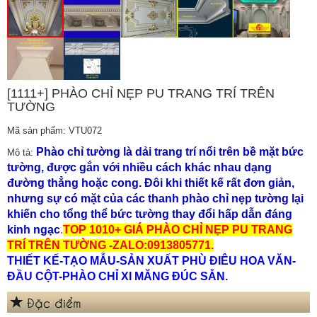
[1111+] PHÀO CHỈ NẸP PU TRANG TRÍ TRÊN
TƯỜNG
Mã sản phẩm: VTU072
Phào chỉ tường là dải trang trí nổi trên bề mặt bức
Mô tả:
tường, được gắn với nhiều cách khác nhau dạng
đường thẳng hoặc cong. Đôi khi thiết kế rất đơn giản,
nhưng sự có mặt của các thanh phào chỉ nẹp tường lại
khiến cho tổng thể bức tường thay đổi hấp dẫn đáng
kinh ngạc
.
TOP 1010+ GIÁ PHÀO CHỈ NẸP PU TRANG
TRÍ TRÊN TƯỜNG -ZALO:0913805771.
THIẾT KẾ-TẠO MẪU-SẢN XUẤT PHÙ ĐIÊU HOA VĂN-
ĐẦU CỘT-PHÀO CHỈ XI MĂNG ĐÚC SẴN.
Đặc điểm