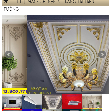
[1111+] PHÀO CHỈ NẸP PU TRANG TRÍ TRÊN
TƯỜNG