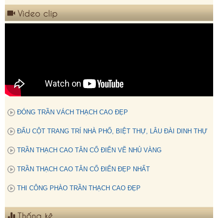
Video clip
ĐÓNG TRẦN VÁCH THẠCH CAO ĐẸP
ĐẤU CỘT TRANG TRÍ NHÀ PHỐ, BIỆT THỰ, LÂU ĐÀI DINH THỰ
TRẦN THẠCH CAO TÂN CỔ ĐIỂN VẼ NHỦ VÀNG
TRẦN THẠCH CAO TÂN CỔ ĐIỂN ĐẸP NHẤT
THI CÔNG PHÀO TRẦN THẠCH CAO ĐẸP
Thống kê