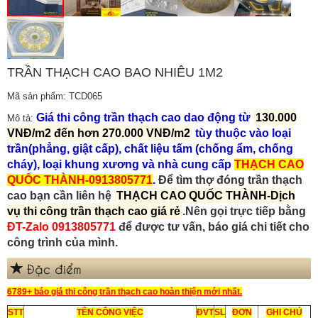
TRẦN THẠCH CAO BAO NHIÊU 1M2
Mã sản phẩm: TCD065
Giá thi công trần thạch cao dao động từ
130.000
Mô tả:
VNĐ/m2 đến hơn 270.000 VNĐ/m2
tùy thuộc vào loại
trần(phẳng, giật cấp), chất liệu tấm (chống ẩm, chống
cháy), loại khung xương và nhà cung cấp
THẠCH CAO
QUỐC THÀNH-0913805771
.
Để tìm thợ đóng trần thạch
cao bạn cần liên hệ
THẠCH CAO QUỐC THÀNH-Dịch
vụ thi công trần thạch cao giá rẻ
.Nên gọi trực tiếp bằng
ĐT-Zalo
0913805771
để được tư vấn, báo giá chi tiết cho
công trình của mình.
Đặc điểm
6789+ báo giá thi công trần thạch cao hoàn thiện mới nhất.
STT
TÊN CÔNG VIỆC
ĐVT
SL
ĐƠN
GHI CHÚ