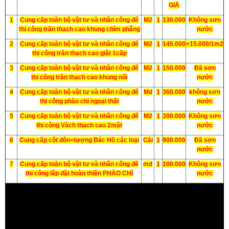
GIÁ
1
Cung cấp toàn bộ vật tư và nhân công để
M2
1
130.000
Không sơn
thi công trần thạch cao khung chìm phẳng
nước
2
Cung cấp toàn bộ vật tư và nhân công để
M2
1
145.000
+15.000/1m2
thi công trần thạch cao giật 1cấp
3
Cung cấp toàn bộ vật tư và nhân công để
M2
1
150.000
Đã sơn
thi công trần thạch cao khung nổi
nước
4
Cung cấp toàn bộ vật tư và nhân công để
Md
1
360.000
không sơn
thi công phào chỉ ngoại thất
nước
5
Cung cấp toàn bộ vật tư và nhân công để
M2
1
300.000
Không sơn
thi công Vách thạch cao 2mặt
nước
6
Cung cấp cột đôn+tượng Bác Hồ các loại
Cái
1
900.000
Đã sơn
nước
7
Cung cấp toàn bộ vật tư và nhân công để
md
1
100.000
Không sơn
thi công lắp đặt hoàn thiện PHÀO CHỈ
nước