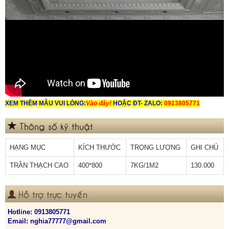
XEM THÊM MẪU VUI LÒNG:
Vào đây!
HOẶC ĐT- ZALO:
0913805771
Thông số kỹ thuật
HẠNG MỤC
KÍCH THƯỚC
TRỌNG LƯỢNG
GHI CHÚ
TRẦN THẠCH CAO
400*800
7KG/1M2
130.000
Hỗ trợ trực tuyến
Hotline:
0913805771
Email: nghia77777@gmail.com